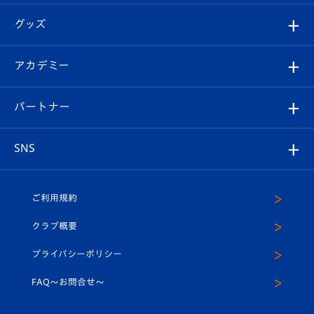
エンブレム紹介
はじめての観戦ガイド
順位表
チケット
グッズ
チケット
選手プロフィール
Revive Team
フォトギャラリー
シーズンシート
オンラインショップ
アカデミー
イベント
スタッフプロフィール
スタジアムへのアクセス
スタジアムグルメ
V-LOVERS（ファンクラブ）
2026-27ユニフォーム
メディア
育成からのお知らせ
パートナー
マスコット紹介
ヴィヴィくんの長崎おもてなしガイド
はじめての観戦ガイド
プレイヤーズスイート
店舗情報
グッズ
アカデミー
チームスケジュール
V-EXPRESS
パートナー企業一覧
SNS
（ユニフォーム入場）
ホームタウン
U-18
クラブハウス（練習場）
パートナー募集
公式Twitter
ご利用規約
アカデミー
U-15
応援メディア
法人限定 VIP BOX
ヴィヴィくんインスタグラム
クラブ概要
スクール
U-12
メディア出演情報
プライバシーポリシー
公式LINE＠
スクール
FAQ〜お問合せ〜
平和祈念活動
Youtube公式チャンネル