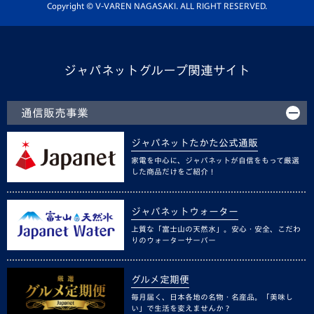
ホームタウン活動
Copyright © V-VAREN NAGASAKI. ALL RIGHT RESERVED.
ジャパネットグループ関連サイト
通信販売事業
ジャパネットたかた公式通販
家電を中心に、ジャパネットが自信をもって厳選
した商品だけをご紹介！
ジャパネットウォーター
上質な「富士山の天然水」。安心・安全、こだわ
りのウォーターサーバー
グルメ定期便
毎月届く、日本各地の名物・名産品。「美味し
い」で生活を変えませんか？