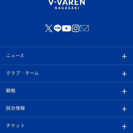
ニュース
すべて
クラブ・チーム
トップチーム
クラブプロフィール
観戦
クラブ
フィロソフィー
観戦ルール
試合情報
試合情報
クラブ概要
観戦ツアー
試合日程/結果
チケット
ファンクラブ