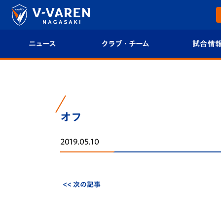
ニュース
クラブ・チーム
試合情
すべて
クラブプロフィール
試合日程/結果
トップチーム
フィロソフィー
試合情報
オフ
クラブ
クラブ概要
順位表
2019.05.10
試合情報
エンブレム紹介
U-21 Jリーグ
ファンクラブ
選手プロフィール
フォトギャラ
<< 次の記事
チケット
スタッフプロフィール
スタジアムグ