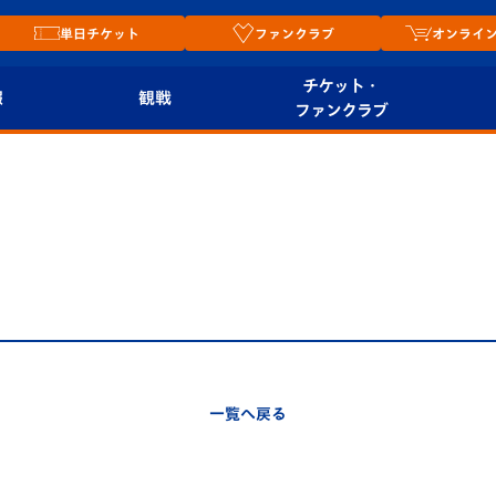
単日チケット
ファンクラブ
オンライ
チケット・
報
観戦
ファンクラブ
観戦ルール
チケット
オンラ
はじめての観戦ガイ
シーズンシート
2026
ド
ム
プレイヤーズスイート
Revive Team
店舗情
関連
V-LOVERS（ファン
スタジアムへのアク
クラブ）
セス
リー
一覧へ戻る
ヴィヴィくんの長崎
ルメ
おもてなしガイド