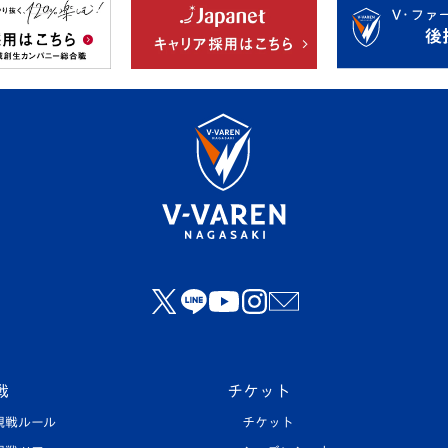
戦
チケット
観戦ルール
チケット