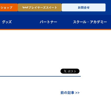
ン
ショップ
プレイヤーズ
スイート
お問合せ
グッズ
パートナー
スクール・
アカデミー
インショップ
パートナー企業一覧
アカデミー
-27ユニフォー
パートナー募集
U-18
法人限定 VIP BOX
U-15
報
U-12
スクール
前の記事 >>