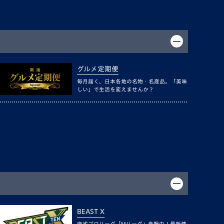
グルメ定期便
毎月届く、日本各地の名物・名産品。「美味
しい」で生活を変えませんか？
BEAST X
麻雀プロリーグ「Mリーグ」参戦中！最新情