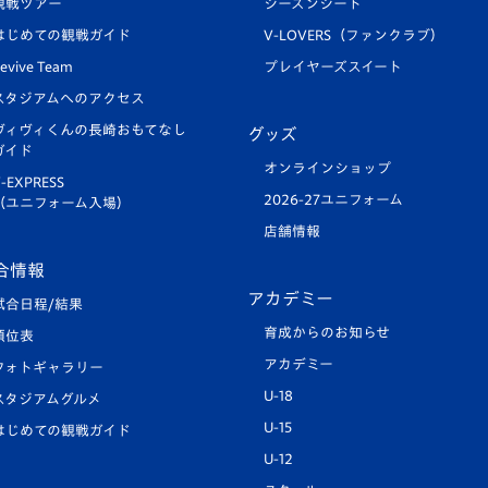
観戦ツアー
シーズンシート
はじめての観戦ガイド
V-LOVERS（ファンクラブ）
evive Team
プレイヤーズスイート
スタジアムへのアクセス
ヴィヴィくんの長崎おもてなし
グッズ
ガイド
オンラインショップ
-EXPRESS
2026-27ユニフォーム
（ユニフォーム入場）
店舗情報
合情報
アカデミー
試合日程/結果
育成からのお知らせ
順位表
アカデミー
フォトギャラリー
U-18
スタジアムグルメ
U-15
はじめての観戦ガイド
U-12