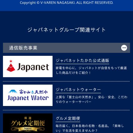
ホームタウン活動
Copyright © V-VAREN NAGASAKI. ALL RIGHT RESERVED.
ジャパネットグループ関連サイト
通信販売事業
ジャパネットたかた公式通販
家電を中心に、ジャパネットが自信をもって厳選
した商品だけをご紹介！
ジャパネットウォーター
上質な「富士山の天然水」。安心・安全、こだわ
りのウォーターサーバー
グルメ定期便
毎月届く、日本各地の名物・名産品。「美味し
い」で生活を変えませんか？