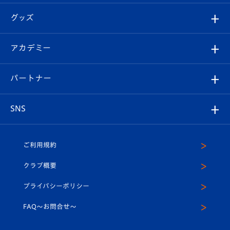
エンブレム紹介
はじめての観戦ガイド
順位表
チケット
グッズ
チケット
選手プロフィール
Revive Team
フォトギャラリー
シーズンシート
オンラインショップ
アカデミー
イベント
スタッフプロフィール
スタジアムへのアクセス
スタジアムグルメ
V-LOVERS（ファンクラブ）
2026-27ユニフォーム
メディア
育成からのお知らせ
パートナー
マスコット紹介
ヴィヴィくんの長崎おもてなしガイド
はじめての観戦ガイド
プレイヤーズスイート
店舗情報
グッズ
アカデミー
チームスケジュール
V-EXPRESS
パートナー企業一覧
SNS
（ユニフォーム入場）
ホームタウン
U-18
クラブハウス（練習場）
パートナー募集
公式Twitter
ご利用規約
アカデミー
U-15
応援メディア
法人限定 VIP BOX
ヴィヴィくんインスタグラム
クラブ概要
スクール
U-12
メディア出演情報
プライバシーポリシー
公式LINE＠
スクール
FAQ〜お問合せ〜
平和祈念活動
Youtube公式チャンネル