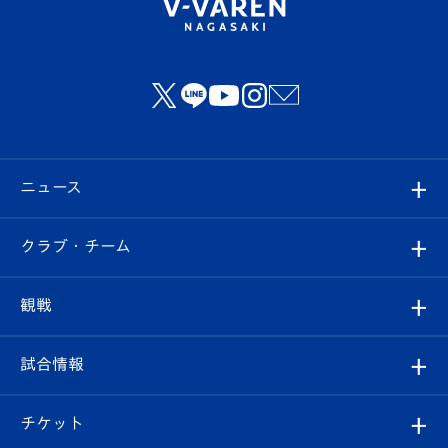
ニュース
すべて
クラブ・チーム
トップチーム
クラブプロフィール
観戦
クラブ
フィロソフィー
観戦ルール
試合情報
試合情報
クラブ概要
観戦ツアー
試合日程/結果
チケット
ファンクラブ