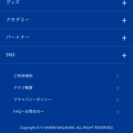
チケット
グッズ
チケット
選手プロフィール
Revive Team
フォトギャラリー
シーズンシート
オンラインショップ
アカデミー
イベント
スタッフプロフィール
スタジアムへのアクセス
スタジアムグルメ
V-LOVERS（ファンクラブ）
2026-27ユニフォーム
メディア
育成からのお知らせ
パートナー
マスコット紹介
ヴィヴィくんの長崎おもてなしガイド
はじめての観戦ガイド
プレイヤーズスイート
店舗情報
グッズ
アカデミー
チームスケジュール
V-EXPRESS
パートナー企業一覧
SNS
（ユニフォーム入場）
ホームタウン
U-18
クラブハウス（練習場）
パートナー募集
公式Twitter
ご利用規約
アカデミー
U-15
応援メディア
法人限定 VIP BOX
ヴィヴィくんインスタグラム
クラブ概要
スクール
U-12
メディア出演情報
プライバシーポリシー
公式LINE＠
スクール
FAQ〜お問合せ〜
平和祈念活動
Youtube公式チャンネル
ホームタウン活動
Copyright © V-VAREN NAGASAKI. ALL RIGHT RESERVED.