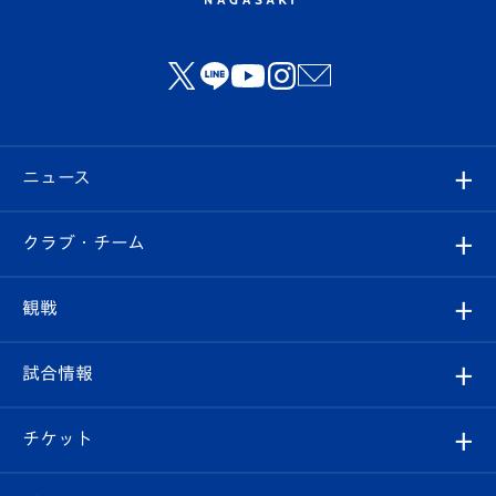
ニュース
すべて
クラブ・チーム
トップチーム
クラブプロフィール
観戦
クラブ
フィロソフィー
観戦ルール
試合情報
試合情報
クラブ概要
観戦ツアー
試合日程/結果
チケット
ファンクラブ
エンブレム紹介
はじめての観戦ガイド
順位表