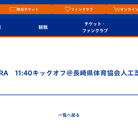
単日チケット
ファンクラブ
オンライ
チケット・
報
観戦
ファンクラブ
観戦ルール
チケット
オンラ
はじめての観戦ガイ
シーズンシート
2026
ド
ム
MURA 11:40キックオフ＠長崎県体育協会人工
プレイヤーズスイート
Revive Team
店舗情
関連
V-LOVERS（ファン
スタジアムへのアク
クラブ）
セス
リー
一覧へ戻る
ヴィヴィくんの長崎
ルメ
おもてなしガイド