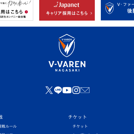
戦
チケット
観戦ルール
チケット