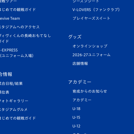
観戦ツアー
シーズンシート
はじめての観戦ガイド
V-LOVERS（ファンクラブ）
evive Team
プレイヤーズスイート
スタジアムへのアクセス
ヴィヴィくんの長崎おもてなし
グッズ
ガイド
オンラインショップ
-EXPRESS
2026-27ユニフォーム
（ユニフォーム入場）
店舗情報
合情報
アカデミー
試合日程/結果
育成からのお知らせ
順位表
アカデミー
フォトギャラリー
U-18
スタジアムグルメ
U-15
はじめての観戦ガイド
U-12