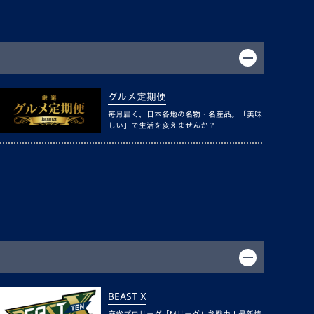
グルメ定期便
毎月届く、日本各地の名物・名産品。「美味
しい」で生活を変えませんか？
BEAST X
麻雀プロリーグ「Mリーグ」参戦中！最新情