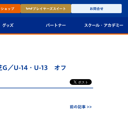
ン
ショップ
プレイヤーズ
スイート
お問合せ
グッズ
パートナー
スクール・
アカデミー
インショップ
パートナー企業一覧
アカデミー
-27ユニフォー
パートナー募集
U-18
芝G／U-14・U-13 オフ
法人限定 VIP BOX
U-15
報
U-12
スクール
前の記事 >>