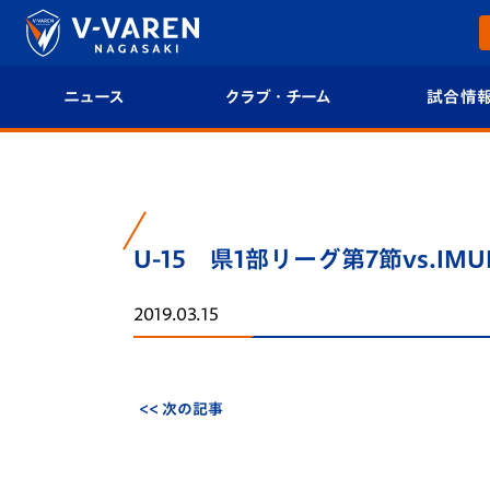
ニュース
クラブ・チーム
試合情
すべて
クラブプロフィール
試合日程/結果
トップチーム
フィロソフィー
試合情報
U-15 県1部リーグ第7節vs.I
クラブ
クラブ概要
順位表
2019.03.15
試合情報
エンブレム紹介
U-21 Jリーグ
ファンクラブ
選手プロフィール
フォトギャラ
<< 次の記事
チケット
スタッフプロフィール
スタジアムグ