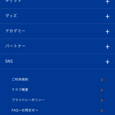
チケット
ファンクラブ
エンブレム紹介
はじめての観戦ガイド
順位表
チケット
グッズ
チケット
選手プロフィール
Revive Team
フォトギャラリー
シーズンシート
オンラインショップ
アカデミー
イベント
スタッフプロフィール
スタジアムへのアクセス
スタジアムグルメ
V-LOVERS（ファンクラブ）
2026-27ユニフォーム
メディア
育成からのお知らせ
パートナー
マスコット紹介
ヴィヴィくんの長崎おもてなしガイド
はじめての観戦ガイド
プレイヤーズスイート
店舗情報
グッズ
アカデミー
チームスケジュール
V-EXPRESS
パートナー企業一覧
SNS
（ユニフォーム入場）
ホームタウン
U-18
クラブハウス（練習場）
パートナー募集
公式Twitter
ご利用規約
アカデミー
U-15
応援メディア
法人限定 VIP BOX
ヴィヴィくんインスタグラム
クラブ概要
スクール
U-12
メディア出演情報
プライバシーポリシー
公式LINE＠
スクール
FAQ〜お問合せ〜
平和祈念活動
Youtube公式チャンネル