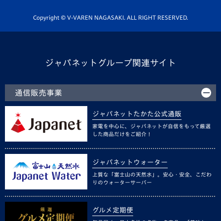
ホームタウン活動
Copyright © V-VAREN NAGASAKI. ALL RIGHT RESERVED.
ジャパネットグループ関連サイト
通信販売事業
ジャパネットたかた公式通販
家電を中心に、ジャパネットが自信をもって厳選
した商品だけをご紹介！
ジャパネットウォーター
上質な「富士山の天然水」。安心・安全、こだわ
りのウォーターサーバー
グルメ定期便