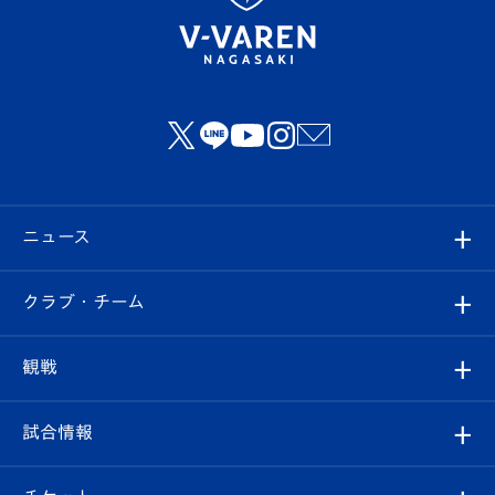
ニュース
すべて
クラブ・チーム
トップチーム
クラブプロフィール
観戦
クラブ
フィロソフィー
観戦ルール
試合情報
試合情報
クラブ概要
観戦ツアー
試合日程/結果