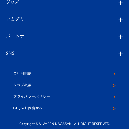
チケット
グッズ
チケット
選手プロフィール
Revive Team
フォトギャラリー
シーズンシート
オンラインショップ
アカデミー
イベント
スタッフプロフィール
スタジアムへのアクセス
スタジアムグルメ
V-LOVERS（ファンクラブ）
2026-27ユニフォーム
メディア
育成からのお知らせ
パートナー
マスコット紹介
ヴィヴィくんの長崎おもてなしガイド
はじめての観戦ガイド
プレイヤーズスイート
店舗情報
グッズ
アカデミー
チームスケジュール
V-EXPRESS
パートナー企業一覧
SNS
（ユニフォーム入場）
ホームタウン
U-18
クラブハウス（練習場）
パートナー募集
公式Twitter
ご利用規約
アカデミー
U-15
応援メディア
法人限定 VIP BOX
ヴィヴィくんインスタグラム
クラブ概要
スクール
U-12
メディア出演情報
プライバシーポリシー
公式LINE＠
スクール
FAQ〜お問合せ〜
平和祈念活動
Youtube公式チャンネル
ホームタウン活動
Copyright © V-VAREN NAGASAKI. ALL RIGHT RESERVED.