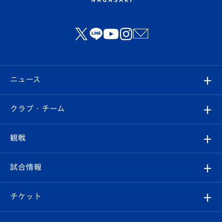
ニュース
すべて
クラブ・チーム
トップチーム
クラブプロフィール
観戦
クラブ
フィロソフィー
観戦ルール
試合情報
試合情報
クラブ概要
観戦ツアー
試合日程/結果
チケット
ファンクラブ
エンブレム紹介
はじめての観戦ガイド
順位表