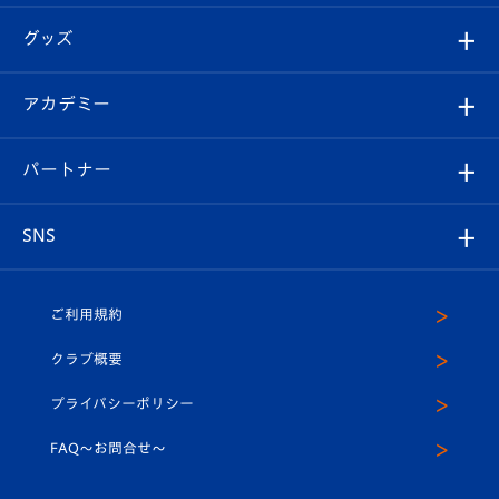
エンブレム紹介
はじめての観戦ガイド
順位表
チケット
グッズ
チケット
選手プロフィール
Revive Team
フォトギャラリー
シーズンシート
オンラインショップ
アカデミー
イベント
スタッフプロフィール
スタジアムへのアクセス
スタジアムグルメ
V-LOVERS（ファンクラブ）
2026-27ユニフォーム
メディア
育成からのお知らせ
パートナー
マスコット紹介
ヴィヴィくんの長崎おもてなしガイド
はじめての観戦ガイド
プレイヤーズスイート
店舗情報
グッズ
アカデミー
チームスケジュール
V-EXPRESS
パートナー企業一覧
SNS
（ユニフォーム入場）
ホームタウン
U-18
クラブハウス（練習場）
パートナー募集
公式Twitter
ご利用規約
アカデミー
U-15
応援メディア
法人限定 VIP BOX
ヴィヴィくんインスタグラム
クラブ概要
スクール
U-12
メディア出演情報
プライバシーポリシー
公式LINE＠
スクール
FAQ〜お問合せ〜
平和祈念活動
Youtube公式チャンネル