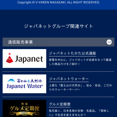
ホームタウン活動
Copyright © V-VAREN NAGASAKI. ALL RIGHT RESERVED.
ジャパネットグループ関連サイト
通信販売事業
ジャパネットたかた公式通販
家電を中心に、ジャパネットが自信をもって厳選
した商品だけをご紹介！
ジャパネットウォーター
上質な「富士山の天然水」。安心・安全、こだわ
りのウォーターサーバー
グルメ定期便
毎月届く、日本各地の名物・名産品。「美味し
い」で生活を変えませんか？