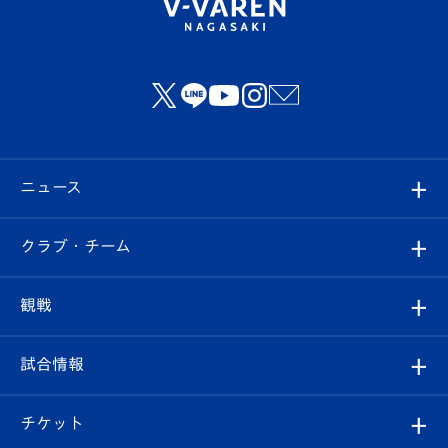
ニュース
すべて
クラブ・チーム
トップチーム
クラブプロフィール
観戦
クラブ
フィロソフィー
観戦ルール
試合情報
試合情報
クラブ概要
観戦ツアー
試合日程/結果
チケット
ファンクラブ