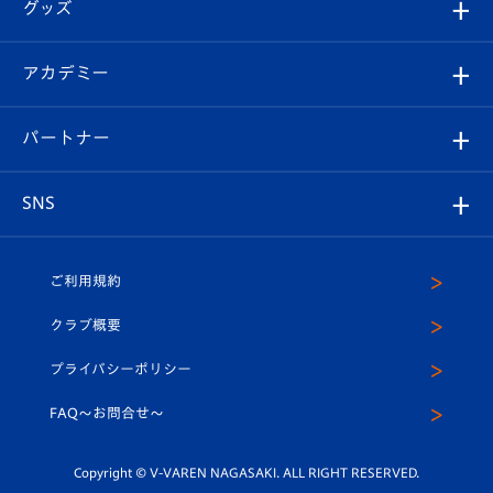
チケット
グッズ
チケット
選手プロフィール
Revive Team
フォトギャラリー
シーズンシート
オンラインショップ
アカデミー
イベント
スタッフプロフィール
スタジアムへのアクセス
スタジアムグルメ
V-LOVERS（ファンクラブ）
2026-27ユニフォーム
メディア
育成からのお知らせ
パートナー
マスコット紹介
ヴィヴィくんの長崎おもてなしガイド
はじめての観戦ガイド
プレイヤーズスイート
店舗情報
グッズ
アカデミー
チームスケジュール
V-EXPRESS
パートナー企業一覧
SNS
（ユニフォーム入場）
ホームタウン
U-18
クラブハウス（練習場）
パートナー募集
公式Twitter
ご利用規約
アカデミー
U-15
応援メディア
法人限定 VIP BOX
ヴィヴィくんインスタグラム
クラブ概要
スクール
U-12
メディア出演情報
プライバシーポリシー
公式LINE＠
スクール
FAQ〜お問合せ〜
平和祈念活動
Youtube公式チャンネル
ホームタウン活動
Copyright © V-VAREN NAGASAKI. ALL RIGHT RESERVED.