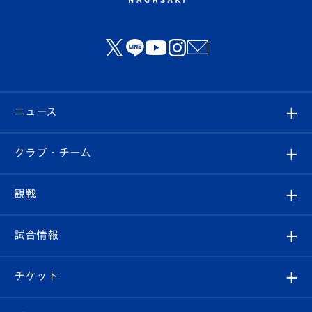
ニュース
すべて
クラブ・チーム
トップチーム
クラブプロフィール
観戦
クラブ
フィロソフィー
観戦ルール
試合情報
試合情報
クラブ概要
観戦ツアー
試合日程/結果
チケット
ファンクラブ
エンブレム紹介
はじめての観戦ガイド
順位表