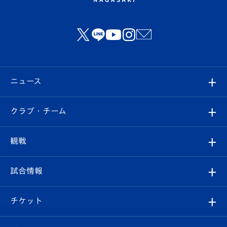
ニュース
すべて
クラブ・チーム
トップチーム
クラブプロフィール
観戦
クラブ
フィロソフィー
観戦ルール
試合情報
試合情報
クラブ概要
観戦ツアー
試合日程/結果
チケット
ファンクラブ
エンブレム紹介
はじめての観戦ガイド
順位表