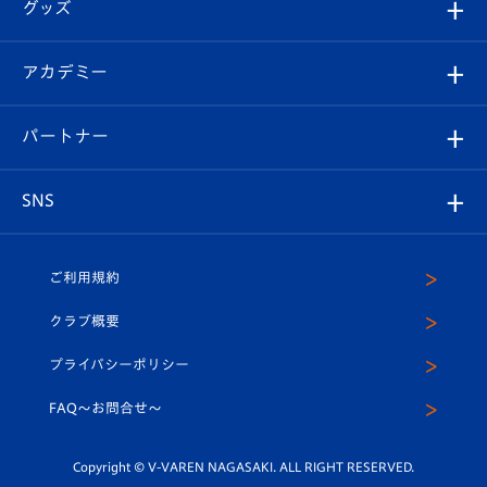
チケット
グッズ
チケット
選手プロフィール
Revive Team
フォトギャラリー
シーズンシート
オンラインショップ
アカデミー
イベント
スタッフプロフィール
スタジアムへのアクセス
スタジアムグルメ
V-LOVERS（ファンクラブ）
2026-27ユニフォーム
メディア
育成からのお知らせ
パートナー
マスコット紹介
ヴィヴィくんの長崎おもてなしガイド
はじめての観戦ガイド
プレイヤーズスイート
店舗情報
グッズ
アカデミー
チームスケジュール
V-EXPRESS
パートナー企業一覧
SNS
（ユニフォーム入場）
ホームタウン
U-18
クラブハウス（練習場）
パートナー募集
公式Twitter
ご利用規約
アカデミー
U-15
応援メディア
法人限定 VIP BOX
ヴィヴィくんインスタグラム
クラブ概要
スクール
U-12
メディア出演情報
プライバシーポリシー
公式LINE＠
スクール
FAQ〜お問合せ〜
平和祈念活動
Youtube公式チャンネル
ホームタウン活動
Copyright © V-VAREN NAGASAKI. ALL RIGHT RESERVED.