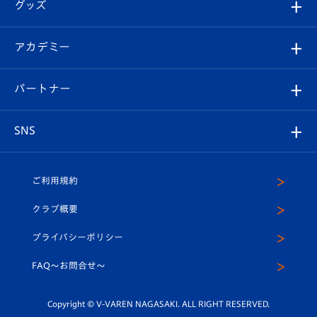
チケット
グッズ
チケット
選手プロフィール
Revive Team
フォトギャラリー
シーズンシート
オンラインショップ
アカデミー
イベント
スタッフプロフィール
スタジアムへのアクセス
スタジアムグルメ
V-LOVERS（ファンクラブ）
2026-27ユニフォーム
メディア
育成からのお知らせ
パートナー
マスコット紹介
ヴィヴィくんの長崎おもてなしガイド
はじめての観戦ガイド
プレイヤーズスイート
店舗情報
グッズ
アカデミー
チームスケジュール
V-EXPRESS
パートナー企業一覧
SNS
（ユニフォーム入場）
ホームタウン
U-18
クラブハウス（練習場）
パートナー募集
公式Twitter
ご利用規約
アカデミー
U-15
応援メディア
法人限定 VIP BOX
ヴィヴィくんインスタグラム
クラブ概要
スクール
U-12
メディア出演情報
プライバシーポリシー
公式LINE＠
スクール
FAQ〜お問合せ〜
平和祈念活動
Youtube公式チャンネル
ホームタウン活動
Copyright © V-VAREN NAGASAKI. ALL RIGHT RESERVED.