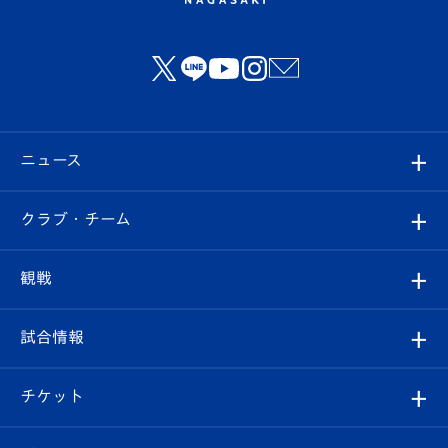
ニュース
すべて
クラブ・チーム
トップチーム
クラブプロフィール
観戦
クラブ
フィロソフィー
観戦ルール
試合情報
試合情報
クラブ概要
観戦ツアー
試合日程/結果
チケット
ファンクラブ
エンブレム紹介
はじめての観戦ガイド
順位表