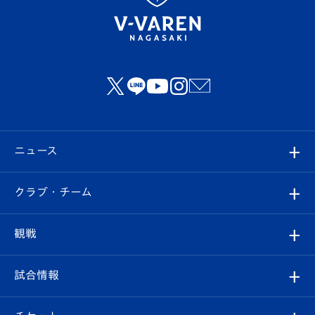
ニュース
すべて
クラブ・チーム
トップチーム
クラブプロフィール
観戦
クラブ
フィロソフィー
観戦ルール
試合情報
試合情報
クラブ概要
観戦ツアー
試合日程/結果