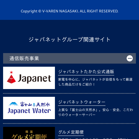
ホームタウン活動
Copyright © V-VAREN NAGASAKI. ALL RIGHT RESERVED.
ジャパネットグループ関連サイト
通信販売事業
ジャパネットたかた公式通販
家電を中心に、ジャパネットが自信をもって厳選
した商品だけをご紹介！
ジャパネットウォーター
上質な「富士山の天然水」。安心・安全、こだわ
りのウォーターサーバー
グルメ定期便