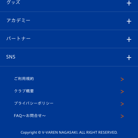
チケット
グッズ
チケット
選手プロフィール
Revive Team
フォトギャラリー
シーズンシート
オンラインショップ
アカデミー
イベント
スタッフプロフィール
スタジアムへのアクセス
スタジアムグルメ
V-LOVERS（ファンクラブ）
2026-27ユニフォーム
メディア
育成からのお知らせ
パートナー
マスコット紹介
ヴィヴィくんの長崎おもてなしガイド
はじめての観戦ガイド
プレイヤーズスイート
店舗情報
グッズ
アカデミー
チームスケジュール
V-EXPRESS
パートナー企業一覧
SNS
（ユニフォーム入場）
ホームタウン
U-18
クラブハウス（練習場）
パートナー募集
公式Twitter
ご利用規約
アカデミー
U-15
応援メディア
法人限定 VIP BOX
ヴィヴィくんインスタグラム
クラブ概要
スクール
U-12
メディア出演情報
プライバシーポリシー
公式LINE＠
スクール
FAQ〜お問合せ〜
平和祈念活動
Youtube公式チャンネル
ホームタウン活動
Copyright © V-VAREN NAGASAKI. ALL RIGHT RESERVED.