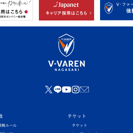
戦
チケット
観戦ルール
チケット