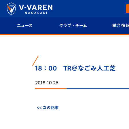
ニュース
クラブ・チーム
試合情
すべて
クラブプロフィール
試合日程/結果
トップチーム
フィロソフィー
試合情報
18：00 TR＠なごみ人工芝
クラブ
クラブ概要
順位表
2018.10.26
試合情報
エンブレム紹介
U-21 Jリーグ
ファンクラブ
選手プロフィール
フォトギャラ
<< 次の記事
チケット
スタッフプロフィール
スタジアムグ