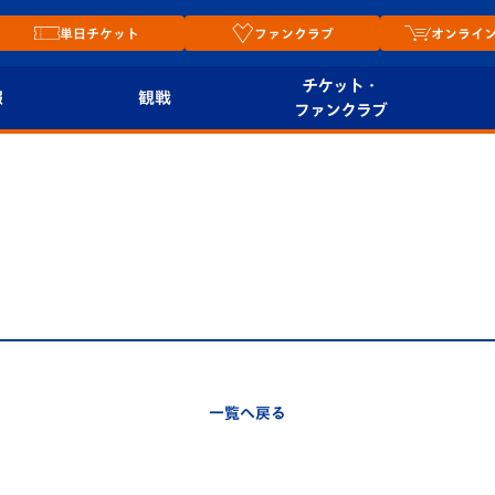
単日チケット
ファンクラブ
オンライ
チケット・
報
観戦
ファンクラブ
観戦ルール
チケット
オンラ
はじめての観戦ガイ
シーズンシート
2026
ド
ム
プレイヤーズスイート
Revive Team
店舗情
関連
V-LOVERS（ファン
スタジアムへのアク
クラブ）
セス
リー
一覧へ戻る
ヴィヴィくんの長崎
ルメ
おもてなしガイド