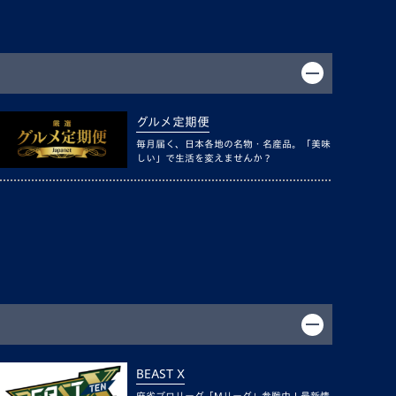
グルメ定期便
毎月届く、日本各地の名物・名産品。「美味
しい」で生活を変えませんか？
BEAST X
麻雀プロリーグ「Mリーグ」参戦中！最新情