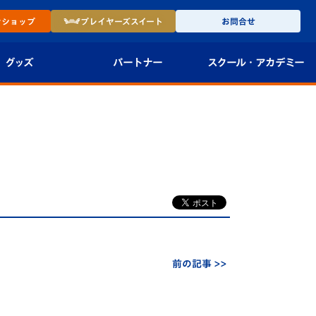
ン
ショップ
プレイヤーズ
スイート
お問合せ
グッズ
パートナー
スクール・
アカデミー
インショップ
パートナー企業一覧
アカデミー
-27ユニフォー
パートナー募集
U-18
法人限定 VIP BOX
U-15
報
U-12
スクール
前の記事 >>