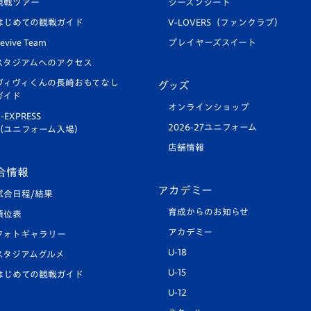
観戦ツアー
シーズンシート
はじめての観戦ガイド
V-LOVERS（ファンクラブ）
evive Team
プレイヤーズスイート
スタジアムへのアクセス
ヴィヴィくんの長崎おもてなし
グッズ
ガイド
オンラインショップ
-EXPRESS
2026-27ユニフォーム
（ユニフォーム入場）
店舗情報
合情報
アカデミー
試合日程/結果
育成からのお知らせ
順位表
アカデミー
フォトギャラリー
U-18
スタジアムグルメ
U-15
はじめての観戦ガイド
U-12