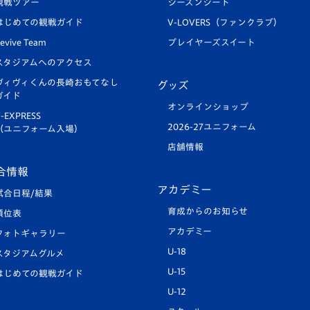
観戦ツアー
シーズンシート
はじめての観戦ガイド
V-LOVERS（ファンクラブ）
evive Team
プレイヤーズスイート
スタジアムへのアクセス
ヴィヴィくんの長崎おもてなし
グッズ
ガイド
オンラインショップ
-EXPRESS
2026-27ユニフォーム
（ユニフォーム入場）
店舗情報
合情報
アカデミー
試合日程/結果
育成からのお知らせ
順位表
アカデミー
フォトギャラリー
U-18
スタジアムグルメ
U-15
はじめての観戦ガイド
U-12