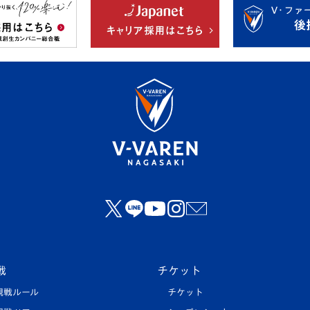
戦
チケット
観戦ルール
チケット