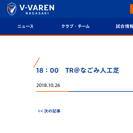
ニュース
クラブ・チーム
試合情
すべて
クラブプロフィール
試合日程/結果
トップチーム
フィロソフィー
試合情報
18：00 TR＠なごみ人工芝
クラブ
クラブ概要
順位表
2018.10.26
試合情報
エンブレム紹介
U-21 Jリーグ
ファンクラブ
選手プロフィール
フォトギャラ
<< 次の記事
チケット
スタッフプロフィール
スタジアムグ