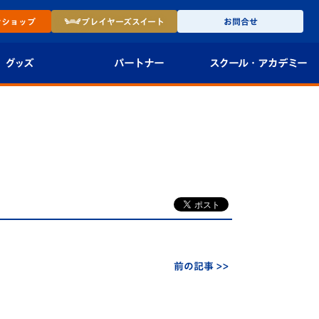
ン
ショップ
プレイヤーズ
スイート
お問合せ
グッズ
パートナー
スクール・
アカデミー
インショップ
パートナー企業一覧
アカデミー
-27ユニフォー
パートナー募集
U-18
法人限定 VIP BOX
U-15
報
U-12
スクール
前の記事 >>