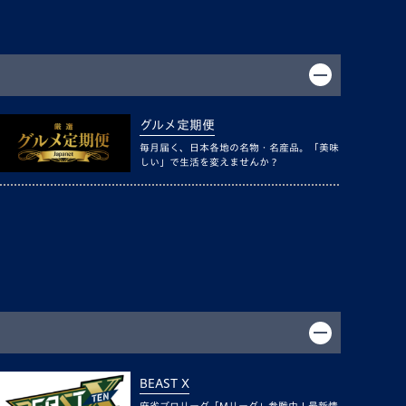
グルメ定期便
毎月届く、日本各地の名物・名産品。「美味
しい」で生活を変えませんか？
BEAST X
麻雀プロリーグ「Mリーグ」参戦中！最新情