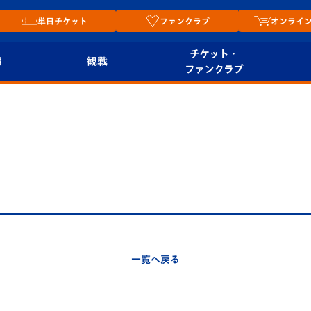
単日チケット
ファンクラブ
オンライ
チケット・
報
観戦
ファンクラブ
観戦ルール
チケット
オンラ
はじめての観戦ガイ
シーズンシート
2026
ド
ム
プレイヤーズスイート
Revive Team
店舗情
関連
V-LOVERS（ファン
スタジアムへのアク
クラブ）
セス
リー
一覧へ戻る
ヴィヴィくんの長崎
ルメ
おもてなしガイド