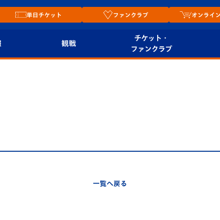
単日チケット
ファンクラブ
オンライ
チケット・
報
観戦
ファンクラブ
観戦ルール
チケット
オンラ
はじめての観戦ガイ
シーズンシート
2026
ド
ム
プレイヤーズスイート
Revive Team
店舗情
関連
V-LOVERS（ファン
スタジアムへのアク
クラブ）
セス
リー
一覧へ戻る
ヴィヴィくんの長崎
ルメ
おもてなしガイド