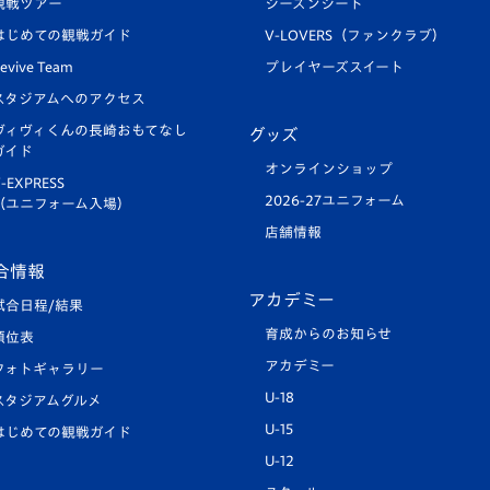
観戦ツアー
シーズンシート
はじめての観戦ガイド
V-LOVERS（ファンクラブ）
evive Team
プレイヤーズスイート
スタジアムへのアクセス
ヴィヴィくんの長崎おもてなし
グッズ
ガイド
オンラインショップ
-EXPRESS
2026-27ユニフォーム
（ユニフォーム入場）
店舗情報
合情報
アカデミー
試合日程/結果
育成からのお知らせ
順位表
アカデミー
フォトギャラリー
U-18
スタジアムグルメ
U-15
はじめての観戦ガイド
U-12