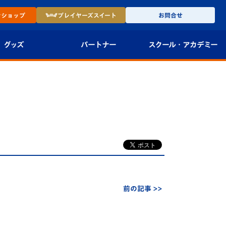
ン
ショップ
プレイヤーズ
スイート
お問合せ
グッズ
パートナー
スクール・
アカデミー
インショップ
パートナー企業一覧
アカデミー
-27ユニフォー
パートナー募集
U-18
法人限定 VIP BOX
U-15
報
U-12
スクール
前の記事 >>