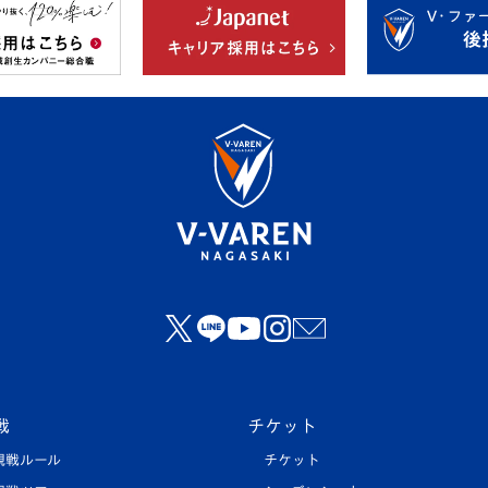
戦
チケット
観戦ルール
チケット