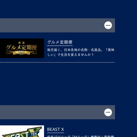
グルメ定期便
毎月届く、日本各地の名物・名産品。「美味
しい」で生活を変えませんか？
BEAST X
麻雀プロリーグ「Mリーグ」参戦中！最新情