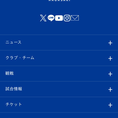
ニュース
すべて
クラブ・チーム
トップチーム
クラブプロフィール
観戦
クラブ
フィロソフィー
観戦ルール
試合情報
試合情報
クラブ概要
観戦ツアー
試合日程/結果
チケット
ファンクラブ
エンブレム紹介
はじめての観戦ガイド
順位表