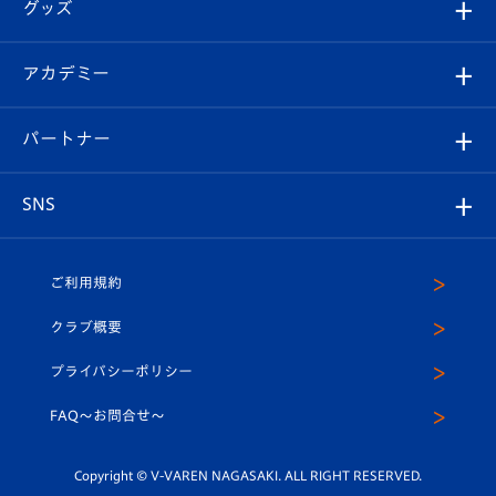
チケット
グッズ
チケット
選手プロフィール
Revive Team
フォトギャラリー
シーズンシート
オンラインショップ
アカデミー
イベント
スタッフプロフィール
スタジアムへのアクセス
スタジアムグルメ
V-LOVERS（ファンクラブ）
2026-27ユニフォーム
メディア
育成からのお知らせ
パートナー
マスコット紹介
ヴィヴィくんの長崎おもてなしガイド
はじめての観戦ガイド
プレイヤーズスイート
店舗情報
グッズ
アカデミー
チームスケジュール
V-EXPRESS
パートナー企業一覧
SNS
（ユニフォーム入場）
ホームタウン
U-18
クラブハウス（練習場）
パートナー募集
公式Twitter
ご利用規約
アカデミー
U-15
応援メディア
法人限定 VIP BOX
ヴィヴィくんインスタグラム
クラブ概要
スクール
U-12
メディア出演情報
プライバシーポリシー
公式LINE＠
スクール
FAQ〜お問合せ〜
平和祈念活動
Youtube公式チャンネル
ホームタウン活動
Copyright © V-VAREN NAGASAKI. ALL RIGHT RESERVED.