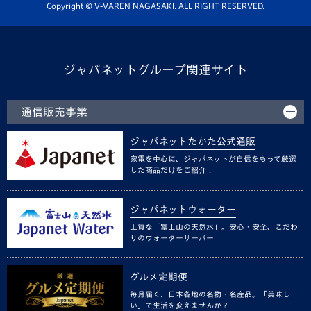
ホームタウン活動
Copyright © V-VAREN NAGASAKI. ALL RIGHT RESERVED.
ジャパネットグループ関連サイト
通信販売事業
ジャパネットたかた公式通販
家電を中心に、ジャパネットが自信をもって厳選
した商品だけをご紹介！
ジャパネットウォーター
上質な「富士山の天然水」。安心・安全、こだわ
りのウォーターサーバー
グルメ定期便
毎月届く、日本各地の名物・名産品。「美味し
い」で生活を変えませんか？