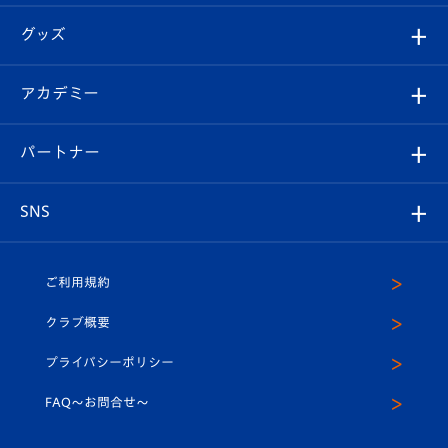
エンブレム紹介
はじめての観戦ガイド
順位表
チケット
グッズ
チケット
選手プロフィール
Revive Team
フォトギャラリー
シーズンシート
オンラインショップ
アカデミー
イベント
スタッフプロフィール
スタジアムへのアクセス
スタジアムグルメ
V-LOVERS（ファンクラブ）
2026-27ユニフォーム
メディア
育成からのお知らせ
パートナー
マスコット紹介
ヴィヴィくんの長崎おもてなしガイド
はじめての観戦ガイド
プレイヤーズスイート
店舗情報
グッズ
アカデミー
チームスケジュール
V-EXPRESS
パートナー企業一覧
SNS
（ユニフォーム入場）
ホームタウン
U-18
クラブハウス（練習場）
パートナー募集
公式Twitter
ご利用規約
アカデミー
U-15
応援メディア
法人限定 VIP BOX
ヴィヴィくんインスタグラム
クラブ概要
スクール
U-12
メディア出演情報
プライバシーポリシー
公式LINE＠
スクール
FAQ〜お問合せ〜
平和祈念活動
Youtube公式チャンネル