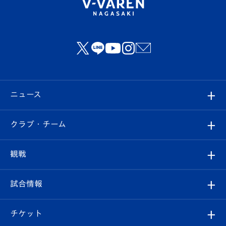
ニュース
すべて
クラブ・チーム
トップチーム
クラブプロフィール
観戦
クラブ
フィロソフィー
観戦ルール
試合情報
試合情報
クラブ概要
観戦ツアー
試合日程/結果
チケット
ファンクラブ