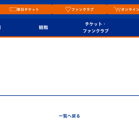
単日チケット
ファンクラブ
オンライ
チケット・
報
観戦
ファンクラブ
観戦ルール
チケット
オンラ
はじめての観戦ガイ
シーズンシート
2026
ド
ム
プレイヤーズスイート
Revive Team
店舗情
関連
V-LOVERS（ファン
スタジアムへのアク
クラブ）
セス
リー
一覧へ戻る
ヴィヴィくんの長崎
ルメ
おもてなしガイド