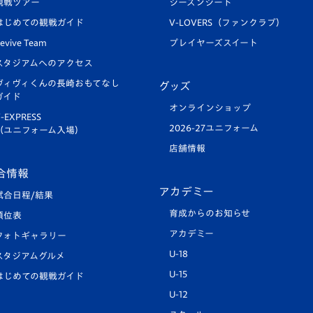
観戦ツアー
シーズンシート
はじめての観戦ガイド
V-LOVERS（ファンクラブ）
evive Team
プレイヤーズスイート
スタジアムへのアクセス
ヴィヴィくんの長崎おもてなし
グッズ
ガイド
オンラインショップ
-EXPRESS
2026-27ユニフォーム
（ユニフォーム入場）
店舗情報
合情報
アカデミー
試合日程/結果
育成からのお知らせ
順位表
アカデミー
フォトギャラリー
U-18
スタジアムグルメ
U-15
はじめての観戦ガイド
U-12