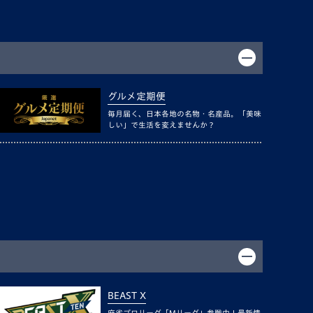
グルメ定期便
毎月届く、日本各地の名物・名産品。「美味
しい」で生活を変えませんか？
BEAST X
麻雀プロリーグ「Mリーグ」参戦中！最新情