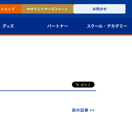
ン
ショップ
プレイヤーズ
スイート
お問合せ
グッズ
パートナー
スクール・
アカデミー
インショップ
パートナー企業一覧
アカデミー
-27ユニフォー
パートナー募集
U-18
法人限定 VIP BOX
U-15
報
U-12
スクール
前の記事 >>