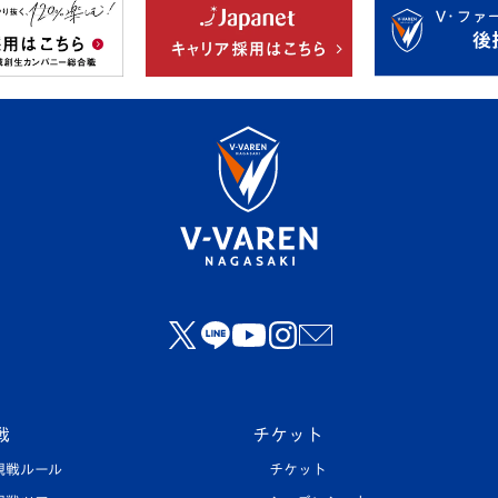
戦
チケット
観戦ルール
チケット