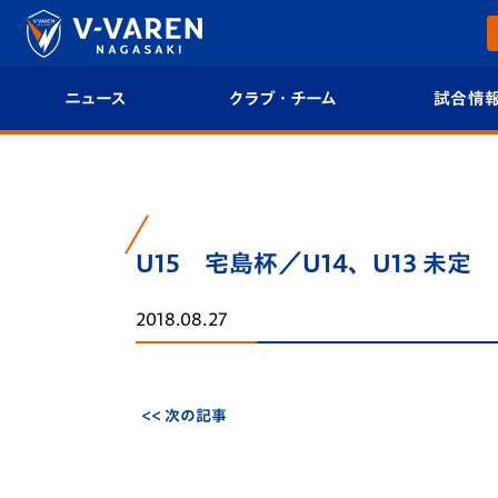
ニュース
クラブ・チーム
試合情
すべて
クラブプロフィール
試合日程/結果
トップチーム
フィロソフィー
試合情報
U15 宅島杯／U14、U13 未定
クラブ
クラブ概要
順位表
2018.08.27
試合情報
エンブレム紹介
U-21 Jリーグ
ファンクラブ
選手プロフィール
フォトギャラ
<< 次の記事
チケット
スタッフプロフィール
スタジアムグ