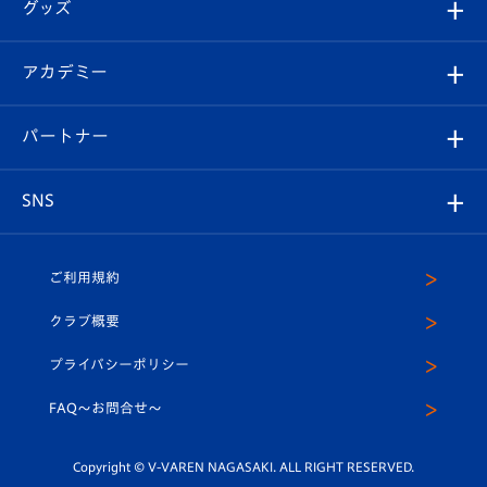
チケット
グッズ
チケット
選手プロフィール
Revive Team
フォトギャラリー
シーズンシート
オンラインショップ
アカデミー
イベント
スタッフプロフィール
スタジアムへのアクセス
スタジアムグルメ
V-LOVERS（ファンクラブ）
2026-27ユニフォーム
メディア
育成からのお知らせ
パートナー
マスコット紹介
ヴィヴィくんの長崎おもてなしガイド
はじめての観戦ガイド
プレイヤーズスイート
店舗情報
グッズ
アカデミー
チームスケジュール
V-EXPRESS
パートナー企業一覧
SNS
（ユニフォーム入場）
ホームタウン
U-18
クラブハウス（練習場）
パートナー募集
公式Twitter
ご利用規約
アカデミー
U-15
応援メディア
法人限定 VIP BOX
ヴィヴィくんインスタグラム
クラブ概要
スクール
U-12
メディア出演情報
プライバシーポリシー
公式LINE＠
スクール
FAQ〜お問合せ〜
平和祈念活動
Youtube公式チャンネル
ホームタウン活動
Copyright © V-VAREN NAGASAKI. ALL RIGHT RESERVED.