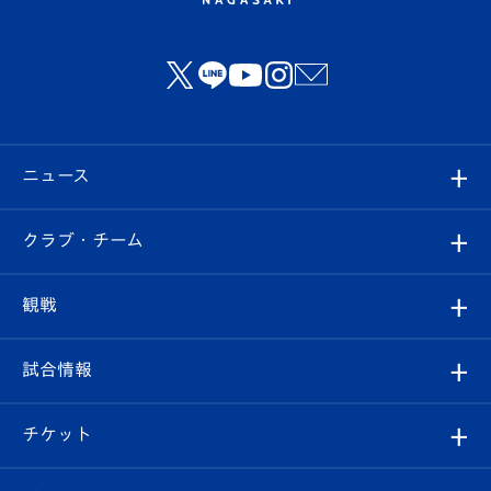
ニュース
すべて
クラブ・チーム
トップチーム
クラブプロフィール
観戦
クラブ
フィロソフィー
観戦ルール
試合情報
試合情報
クラブ概要
観戦ツアー
試合日程/結果
チケット
ファンクラブ
エンブレム紹介
はじめての観戦ガイド
順位表