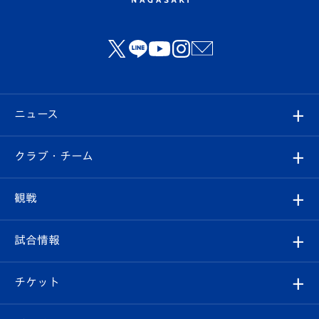
ニュース
すべて
クラブ・チーム
トップチーム
クラブプロフィール
観戦
クラブ
フィロソフィー
観戦ルール
試合情報
試合情報
クラブ概要
観戦ツアー
試合日程/結果
チケット
ファンクラブ
エンブレム紹介
はじめての観戦ガイド
順位表