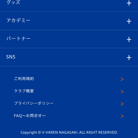
チケット
グッズ
チケット
選手プロフィール
Revive Team
フォトギャラリー
シーズンシート
オンラインショップ
アカデミー
イベント
スタッフプロフィール
スタジアムへのアクセス
スタジアムグルメ
V-LOVERS（ファンクラブ）
2026-27ユニフォーム
メディア
育成からのお知らせ
パートナー
マスコット紹介
ヴィヴィくんの長崎おもてなしガイド
はじめての観戦ガイド
プレイヤーズスイート
店舗情報
グッズ
アカデミー
チームスケジュール
V-EXPRESS
パートナー企業一覧
SNS
（ユニフォーム入場）
ホームタウン
U-18
クラブハウス（練習場）
パートナー募集
公式Twitter
ご利用規約
アカデミー
U-15
応援メディア
法人限定 VIP BOX
ヴィヴィくんインスタグラム
クラブ概要
スクール
U-12
メディア出演情報
プライバシーポリシー
公式LINE＠
スクール
FAQ〜お問合せ〜
平和祈念活動
Youtube公式チャンネル
ホームタウン活動
Copyright © V-VAREN NAGASAKI. ALL RIGHT RESERVED.