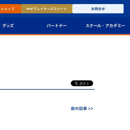
ン
ショップ
プレイヤーズ
スイート
お問合せ
グッズ
パートナー
スクール・
アカデミー
インショップ
パートナー企業一覧
アカデミー
-27ユニフォー
パートナー募集
U-18
法人限定 VIP BOX
U-15
報
U-12
スクール
前の記事 >>