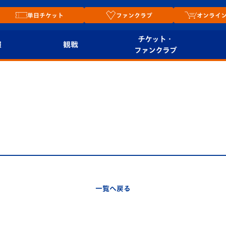
単日チケット
ファンクラブ
オンライ
チケット・
報
観戦
ファンクラブ
観戦ルール
チケット
オンラ
はじめての観戦ガイ
シーズンシート
2026
ド
ム
プレイヤーズスイート
Revive Team
店舗情
関連
V-LOVERS（ファン
スタジアムへのアク
クラブ）
セス
リー
一覧へ戻る
ヴィヴィくんの長崎
ルメ
おもてなしガイド