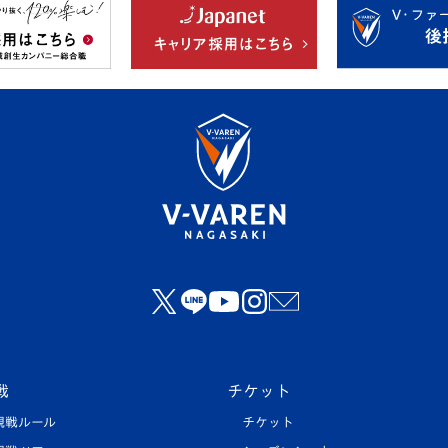
戦
チケット
観戦ルール
チケット