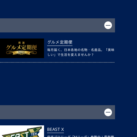
グルメ定期便
毎月届く、日本各地の名物・名産品。「美味
しい」で生活を変えませんか？
BEAST X
麻雀プロリーグ「Mリーグ」参戦中！最新情