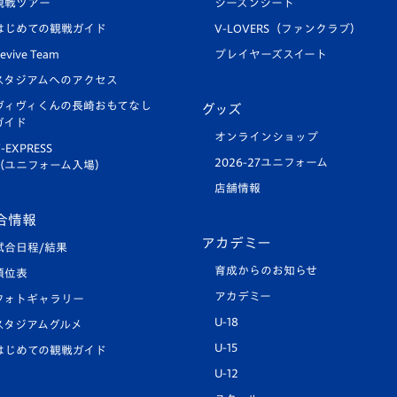
観戦ツアー
シーズンシート
はじめての観戦ガイド
V-LOVERS（ファンクラブ）
evive Team
プレイヤーズスイート
スタジアムへのアクセス
ヴィヴィくんの長崎おもてなし
グッズ
ガイド
オンラインショップ
-EXPRESS
2026-27ユニフォーム
（ユニフォーム入場）
店舗情報
合情報
アカデミー
試合日程/結果
育成からのお知らせ
順位表
アカデミー
フォトギャラリー
U-18
スタジアムグルメ
U-15
はじめての観戦ガイド
U-12