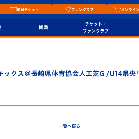
単日チケット
ファンクラブ
オンライ
チケット・
報
観戦
ファンクラブ
観戦ルール
チケット
オンラ
はじめての観戦ガイ
シーズンシート
2026
ド
ム
s.キックス＠長崎県体育協会人工芝G /U14県央
プレイヤーズスイート
Revive Team
店舗情
関連
V-LOVERS（ファン
スタジアムへのアク
クラブ）
セス
リー
ヴィヴィくんの長崎
ルメ
一覧へ戻る
おもてなしガイド