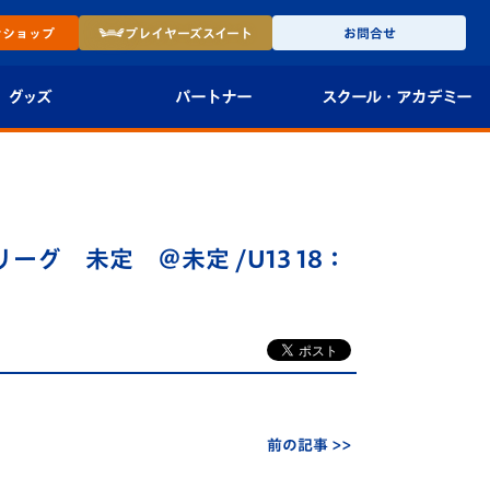
ン
ショップ
プレイヤーズ
スイート
お問合せ
グッズ
パートナー
スクール・
アカデミー
インショップ
パートナー企業一覧
アカデミー
-27ユニフォー
パートナー募集
U-18
リーグ 未定 ＠未定 /U13 18：
法人限定 VIP BOX
U-15
報
U-12
スクール
前の記事 >>