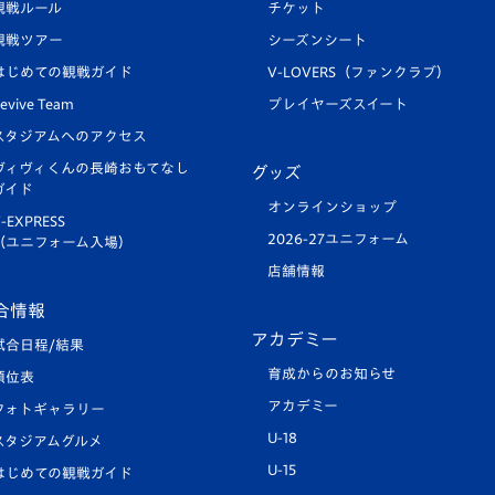
観戦ルール
チケット
観戦ツアー
シーズンシート
はじめての観戦ガイド
V-LOVERS（ファンクラブ）
evive Team
プレイヤーズスイート
スタジアムへのアクセス
ヴィヴィくんの長崎おもてなし
グッズ
ガイド
オンラインショップ
-EXPRESS
2026-27ユニフォーム
（ユニフォーム入場）
店舗情報
合情報
アカデミー
試合日程/結果
育成からのお知らせ
順位表
アカデミー
フォトギャラリー
U-18
スタジアムグルメ
U-15
はじめての観戦ガイド