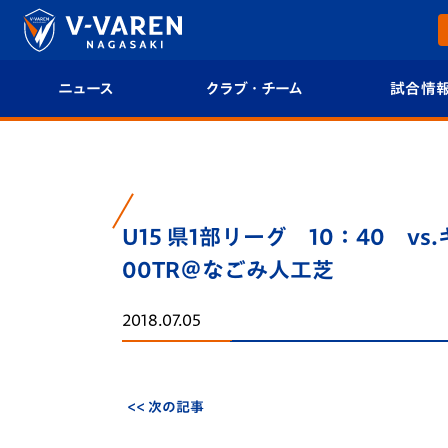
ニュース
クラブ・チーム
試合情
すべて
クラブプロフィール
試合日程/結果
トップチーム
フィロソフィー
試合情報
U15 県1部リーグ 10：40 v
クラブ
クラブ概要
順位表
00TR＠なごみ人工芝
試合情報
エンブレム紹介
U-21 Jリーグ
2018.07.05
ファンクラブ
選手プロフィール
フォトギャラ
チケット
スタッフプロフィール
スタジアムグ
<< 次の記事