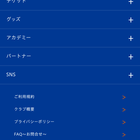
チケット
ファンクラブ
エンブレム紹介
はじめての観戦ガイド
順位表
チケット
グッズ
チケット
選手プロフィール
Revive Team
フォトギャラリー
シーズンシート
オンラインショップ
アカデミー
イベント
スタッフプロフィール
スタジアムへのアクセス
スタジアムグルメ
V-LOVERS（ファンクラブ）
2026-27ユニフォーム
メディア
育成からのお知らせ
パートナー
マスコット紹介
ヴィヴィくんの長崎おもてなしガイド
はじめての観戦ガイド
プレイヤーズスイート
店舗情報
グッズ
アカデミー
チームスケジュール
V-EXPRESS
パートナー企業一覧
SNS
（ユニフォーム入場）
ホームタウン
U-18
クラブハウス（練習場）
パートナー募集
公式Twitter
ご利用規約
アカデミー
U-15
応援メディア
法人限定 VIP BOX
ヴィヴィくんインスタグラム
クラブ概要
スクール
U-12
メディア出演情報
プライバシーポリシー
公式LINE＠
スクール
FAQ〜お問合せ〜
平和祈念活動
Youtube公式チャンネル