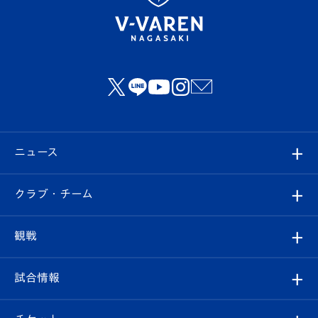
ニュース
すべて
クラブ・チーム
トップチーム
クラブプロフィール
観戦
クラブ
フィロソフィー
観戦ルール
試合情報
試合情報
クラブ概要
観戦ツアー
試合日程/結果