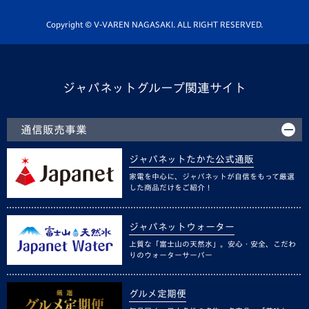
ホームタウン活動
Copyright © V-VAREN NAGASAKI. ALL RIGHT RESERVED.
ジャパネットグループ関連サイト
通信販売事業
ジャパネットたかた公式通販
家電を中心に、ジャパネットが自信をもって厳選
した商品だけをご紹介！
ジャパネットウォーター
上質な「富士山の天然水」。安心・安全、こだわ
りのウォーターサーバー
グルメ定期便