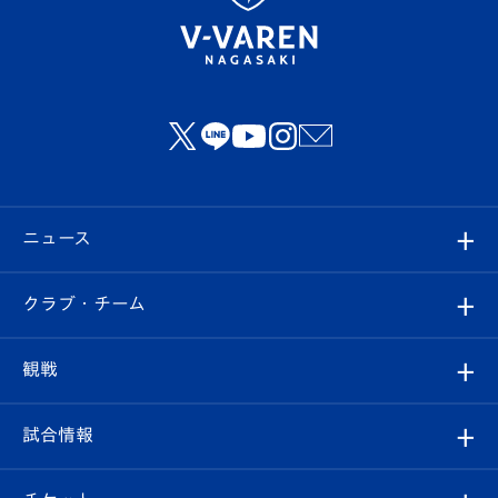
ニュース
すべて
クラブ・チーム
トップチーム
クラブプロフィール
観戦
クラブ
フィロソフィー
観戦ルール
試合情報
試合情報
クラブ概要
観戦ツアー
試合日程/結果