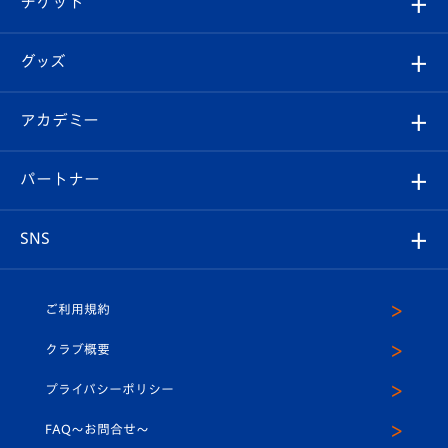
チケット
ファンクラブ
エンブレム紹介
はじめての観戦ガイド
順位表
チケット
グッズ
チケット
選手プロフィール
Revive Team
フォトギャラリー
シーズンシート
オンラインショップ
アカデミー
イベント
スタッフプロフィール
スタジアムへのアクセス
スタジアムグルメ
V-LOVERS（ファンクラブ）
2026-27ユニフォーム
メディア
育成からのお知らせ
パートナー
マスコット紹介
ヴィヴィくんの長崎おもてなしガイド
はじめての観戦ガイド
プレイヤーズスイート
店舗情報
グッズ
アカデミー
チームスケジュール
V-EXPRESS
パートナー企業一覧
SNS
（ユニフォーム入場）
ホームタウン
U-18
クラブハウス（練習場）
パートナー募集
公式Twitter
ご利用規約
アカデミー
U-15
応援メディア
法人限定 VIP BOX
ヴィヴィくんインスタグラム
クラブ概要
スクール
U-12
メディア出演情報
プライバシーポリシー
公式LINE＠
スクール
FAQ〜お問合せ〜
平和祈念活動
Youtube公式チャンネル