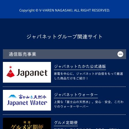
ホームタウン活動
Copyright © V-VAREN NAGASAKI. ALL RIGHT RESERVED.
ジャパネットグループ関連サイト
通信販売事業
ジャパネットたかた公式通販
家電を中心に、ジャパネットが自信をもって厳選
した商品だけをご紹介！
ジャパネットウォーター
上質な「富士山の天然水」。安心・安全、こだわ
りのウォーターサーバー
グルメ定期便