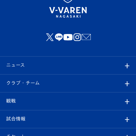
ニュース
すべて
クラブ・チーム
トップチーム
クラブプロフィール
観戦
クラブ
フィロソフィー
観戦ルール
試合情報
試合情報
クラブ概要
観戦ツアー
試合日程/結果