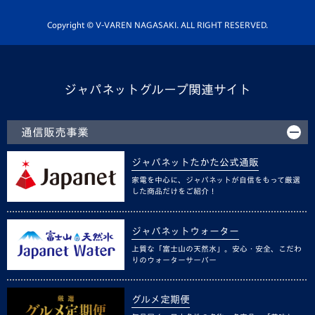
ホームタウン活動
Copyright © V-VAREN NAGASAKI. ALL RIGHT RESERVED.
ジャパネットグループ関連サイト
通信販売事業
ジャパネットたかた公式通販
家電を中心に、ジャパネットが自信をもって厳選
した商品だけをご紹介！
ジャパネットウォーター
上質な「富士山の天然水」。安心・安全、こだわ
りのウォーターサーバー
グルメ定期便