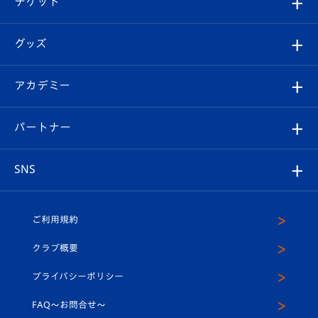
チケット
ファンクラブ
エンブレム紹介
はじめての観戦ガイド
順位表
チケット
グッズ
チケット
選手プロフィール
Revive Team
フォトギャラリー
シーズンシート
オンラインショップ
アカデミー
イベント
スタッフプロフィール
スタジアムへのアクセス
スタジアムグルメ
V-LOVERS（ファンクラブ）
2026-27ユニフォーム
メディア
育成からのお知らせ
パートナー
マスコット紹介
ヴィヴィくんの長崎おもてなしガイド
はじめての観戦ガイド
プレイヤーズスイート
店舗情報
グッズ
アカデミー
チームスケジュール
V-EXPRESS
パートナー企業一覧
SNS
（ユニフォーム入場）
ホームタウン
U-18
クラブハウス（練習場）
パートナー募集
公式Twitter
ご利用規約
アカデミー
U-15
応援メディア
法人限定 VIP BOX
ヴィヴィくんインスタグラム
クラブ概要
スクール
U-12
メディア出演情報
プライバシーポリシー
公式LINE＠
スクール
FAQ〜お問合せ〜
平和祈念活動
Youtube公式チャンネル