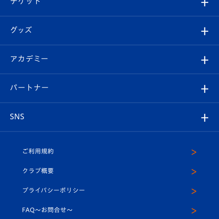
チケット
ファンクラブ
エンブレム紹介
はじめての観戦ガイド
順位表
チケット
グッズ
チケット
選手プロフィール
Revive Team
フォトギャラリー
シーズンシート
オンラインショップ
アカデミー
イベント
スタッフプロフィール
スタジアムへのアクセス
スタジアムグルメ
V-LOVERS（ファンクラブ）
2026-27ユニフォーム
メディア
育成からのお知らせ
パートナー
マスコット紹介
ヴィヴィくんの長崎おもてなしガイド
はじめての観戦ガイド
プレイヤーズスイート
店舗情報
グッズ
アカデミー
チームスケジュール
V-EXPRESS
パートナー企業一覧
SNS
（ユニフォーム入場）
ホームタウン
U-18
クラブハウス（練習場）
パートナー募集
公式Twitter
ご利用規約
アカデミー
U-15
応援メディア
法人限定 VIP BOX
ヴィヴィくんインスタグラム
クラブ概要
スクール
U-12
メディア出演情報
プライバシーポリシー
公式LINE＠
スクール
FAQ〜お問合せ〜
平和祈念活動
Youtube公式チャンネル