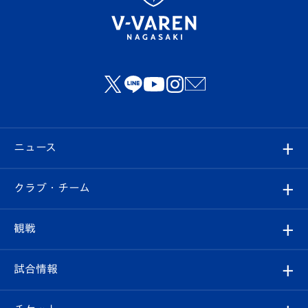
ニュース
すべて
クラブ・チーム
トップチーム
クラブプロフィール
観戦
クラブ
フィロソフィー
観戦ルール
試合情報
試合情報
クラブ概要
観戦ツアー
試合日程/結果