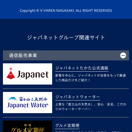
ホームタウン活動
Copyright © V-VAREN NAGASAKI. ALL RIGHT RESERVED.
ジャパネットグループ関連サイト
通信販売事業
ジャパネットたかた公式通販
家電を中心に、ジャパネットが自信をもって厳選
した商品だけをご紹介！
ジャパネットウォーター
上質な「富士山の天然水」。安心・安全、こだわ
りのウォーターサーバー
グルメ定期便