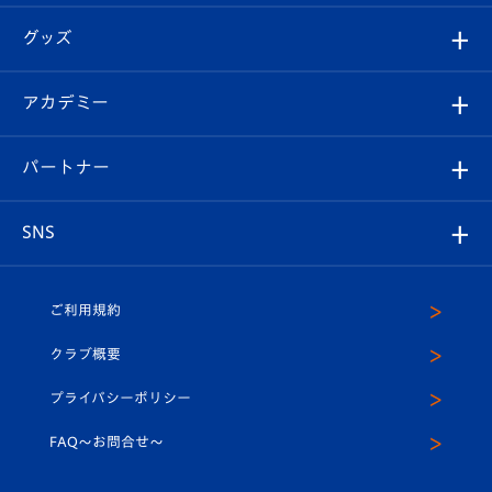
エンブレム紹介
はじめての観戦ガイド
順位表
チケット
グッズ
チケット
選手プロフィール
Revive Team
フォトギャラリー
シーズンシート
オンラインショップ
アカデミー
イベント
スタッフプロフィール
スタジアムへのアクセス
スタジアムグルメ
V-LOVERS（ファンクラブ）
2026-27ユニフォーム
メディア
育成からのお知らせ
パートナー
マスコット紹介
ヴィヴィくんの長崎おもてなしガイド
はじめての観戦ガイド
プレイヤーズスイート
店舗情報
グッズ
アカデミー
チームスケジュール
V-EXPRESS
パートナー企業一覧
SNS
（ユニフォーム入場）
ホームタウン
U-18
クラブハウス（練習場）
パートナー募集
公式Twitter
ご利用規約
アカデミー
U-15
応援メディア
法人限定 VIP BOX
ヴィヴィくんインスタグラム
クラブ概要
スクール
U-12
メディア出演情報
プライバシーポリシー
公式LINE＠
スクール
FAQ〜お問合せ〜
平和祈念活動
Youtube公式チャンネル