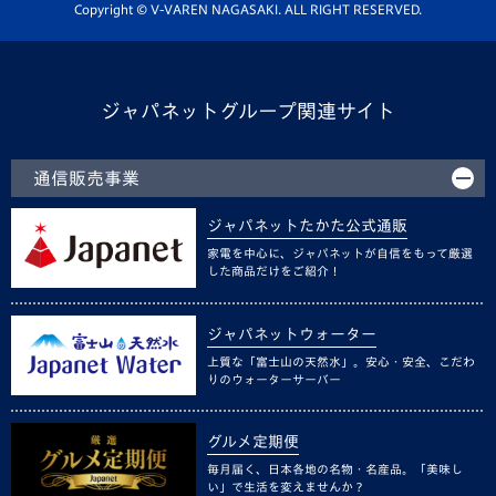
ホームタウン活動
Copyright © V-VAREN NAGASAKI. ALL RIGHT RESERVED.
ジャパネットグループ関連サイト
通信販売事業
ジャパネットたかた公式通販
家電を中心に、ジャパネットが自信をもって厳選
した商品だけをご紹介！
ジャパネットウォーター
上質な「富士山の天然水」。安心・安全、こだわ
りのウォーターサーバー
グルメ定期便
毎月届く、日本各地の名物・名産品。「美味し
い」で生活を変えませんか？