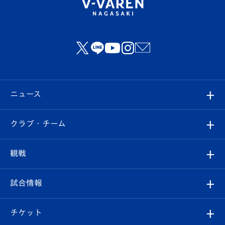
ニュース
すべて
クラブ・チーム
トップチーム
クラブプロフィール
観戦
クラブ
フィロソフィー
観戦ルール
試合情報
試合情報
クラブ概要
観戦ツアー
試合日程/結果
チケット
ファンクラブ