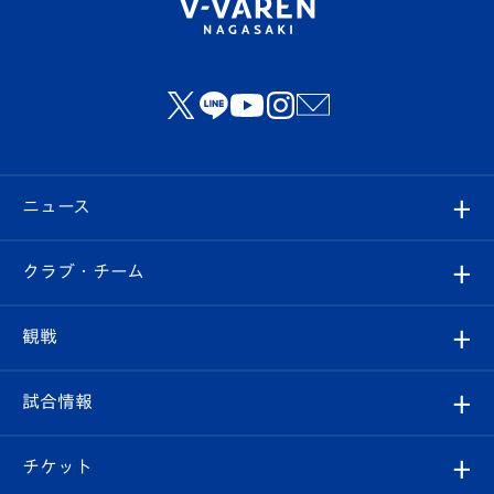
ニュース
すべて
クラブ・チーム
トップチーム
クラブプロフィール
観戦
クラブ
フィロソフィー
観戦ルール
試合情報
試合情報
クラブ概要
観戦ツアー
試合日程/結果
チケット
ファンクラブ