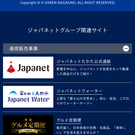
ホームタウン活動
Copyright © V-VAREN NAGASAKI. ALL RIGHT RESERVED.
ジャパネットグループ関連サイト
通信販売事業
ジャパネットたかた公式通販
家電を中心に、ジャパネットが自信をもって厳選
した商品だけをご紹介！
ジャパネットウォーター
上質な「富士山の天然水」。安心・安全、こだわ
りのウォーターサーバー
グルメ定期便
毎月届く、日本各地の名物・名産品。「美味し
い」で生活を変えませんか？