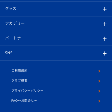
エンブレム紹介
はじめての観戦ガイド
順位表
チケット
グッズ
チケット
選手プロフィール
Revive Team
フォトギャラリー
シーズンシート
オンラインショップ
アカデミー
イベント
スタッフプロフィール
スタジアムへのアクセス
スタジアムグルメ
V-LOVERS（ファンクラブ）
2026-27ユニフォーム
メディア
育成からのお知らせ
パートナー
マスコット紹介
ヴィヴィくんの長崎おもてなしガイド
はじめての観戦ガイド
プレイヤーズスイート
店舗情報
グッズ
アカデミー
チームスケジュール
V-EXPRESS
パートナー企業一覧
SNS
（ユニフォーム入場）
ホームタウン
U-18
クラブハウス（練習場）
パートナー募集
公式Twitter
ご利用規約
アカデミー
U-15
応援メディア
法人限定 VIP BOX
ヴィヴィくんインスタグラム
クラブ概要
スクール
U-12
メディア出演情報
プライバシーポリシー
公式LINE＠
スクール
FAQ〜お問合せ〜
平和祈念活動
Youtube公式チャンネル