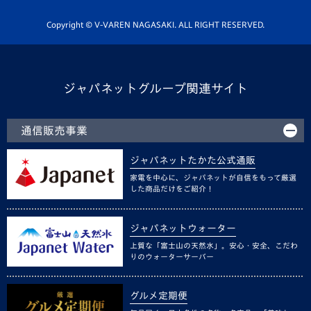
ホームタウン活動
Copyright © V-VAREN NAGASAKI. ALL RIGHT RESERVED.
ジャパネットグループ関連サイト
通信販売事業
ジャパネットたかた公式通販
家電を中心に、ジャパネットが自信をもって厳選
した商品だけをご紹介！
ジャパネットウォーター
上質な「富士山の天然水」。安心・安全、こだわ
りのウォーターサーバー
グルメ定期便