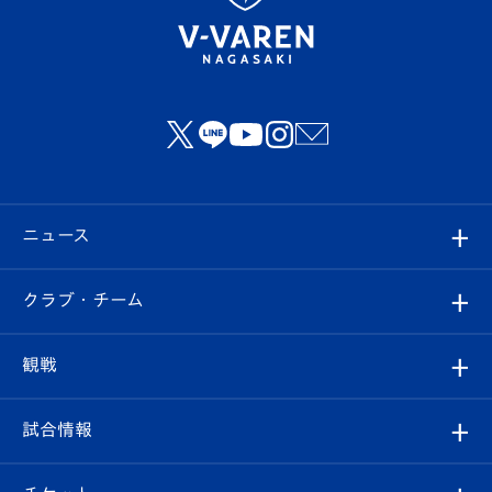
ニュース
すべて
クラブ・チーム
トップチーム
クラブプロフィール
観戦
クラブ
フィロソフィー
観戦ルール
試合情報
試合情報
クラブ概要
観戦ツアー
試合日程/結果