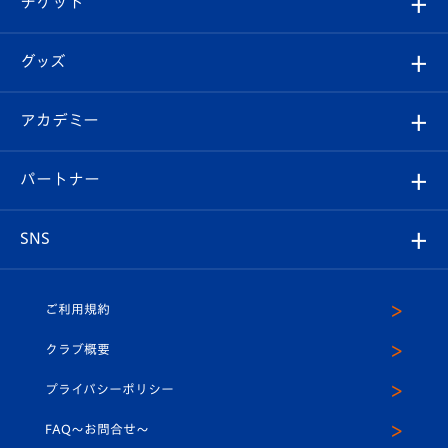
チケット
ファンクラブ
エンブレム紹介
はじめての観戦ガイド
順位表
チケット
グッズ
チケット
選手プロフィール
Revive Team
フォトギャラリー
シーズンシート
オンラインショップ
アカデミー
イベント
スタッフプロフィール
スタジアムへのアクセス
スタジアムグルメ
V-LOVERS（ファンクラブ）
2026-27ユニフォーム
メディア
育成からのお知らせ
パートナー
マスコット紹介
ヴィヴィくんの長崎おもてなしガイド
はじめての観戦ガイド
プレイヤーズスイート
店舗情報
グッズ
アカデミー
チームスケジュール
V-EXPRESS
パートナー企業一覧
SNS
（ユニフォーム入場）
ホームタウン
U-18
クラブハウス（練習場）
パートナー募集
公式Twitter
ご利用規約
アカデミー
U-15
応援メディア
法人限定 VIP BOX
ヴィヴィくんインスタグラム
クラブ概要
スクール
U-12
メディア出演情報
プライバシーポリシー
公式LINE＠
スクール
FAQ〜お問合せ〜
平和祈念活動
Youtube公式チャンネル