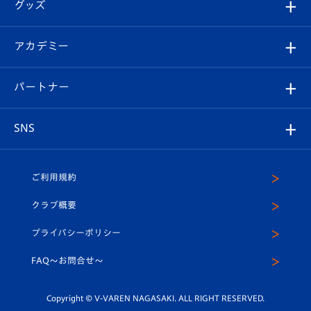
チケット
グッズ
チケット
選手プロフィール
Revive Team
フォトギャラリー
シーズンシート
オンラインショップ
アカデミー
イベント
スタッフプロフィール
スタジアムへのアクセス
スタジアムグルメ
V-LOVERS（ファンクラブ）
2026-27ユニフォーム
メディア
育成からのお知らせ
パートナー
マスコット紹介
ヴィヴィくんの長崎おもてなしガイド
はじめての観戦ガイド
プレイヤーズスイート
店舗情報
グッズ
アカデミー
チームスケジュール
V-EXPRESS
パートナー企業一覧
SNS
（ユニフォーム入場）
ホームタウン
U-18
クラブハウス（練習場）
パートナー募集
公式Twitter
ご利用規約
アカデミー
U-15
応援メディア
法人限定 VIP BOX
ヴィヴィくんインスタグラム
クラブ概要
スクール
U-12
メディア出演情報
プライバシーポリシー
公式LINE＠
スクール
FAQ〜お問合せ〜
平和祈念活動
Youtube公式チャンネル
ホームタウン活動
Copyright © V-VAREN NAGASAKI. ALL RIGHT RESERVED.