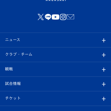
ニュース
すべて
クラブ・チーム
トップチーム
クラブプロフィール
観戦
クラブ
フィロソフィー
観戦ルール
試合情報
試合情報
クラブ概要
観戦ツアー
試合日程/結果
チケット
ファンクラブ
エンブレム紹介
はじめての観戦ガイド
順位表