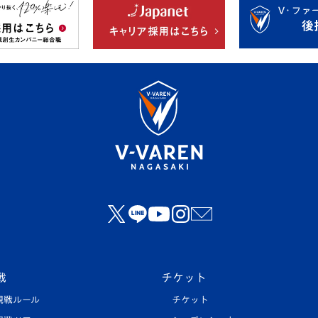
戦
チケット
観戦ルール
チケット