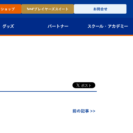
ン
ショップ
プレイヤーズ
スイート
お問合せ
グッズ
パートナー
スクール・
アカデミー
インショップ
パートナー企業一覧
アカデミー
-27ユニフォー
パートナー募集
U-18
法人限定 VIP BOX
U-15
報
U-12
スクール
前の記事 >>