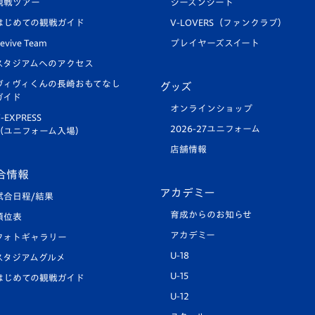
観戦ツアー
シーズンシート
はじめての観戦ガイド
V-LOVERS（ファンクラブ）
evive Team
プレイヤーズスイート
スタジアムへのアクセス
ヴィヴィくんの長崎おもてなし
グッズ
ガイド
オンラインショップ
-EXPRESS
2026-27ユニフォーム
（ユニフォーム入場）
店舗情報
合情報
アカデミー
試合日程/結果
育成からのお知らせ
順位表
アカデミー
フォトギャラリー
U-18
スタジアムグルメ
U-15
はじめての観戦ガイド
U-12