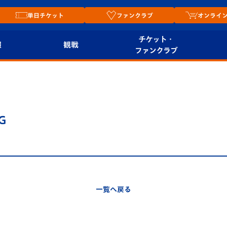
単日チケット
ファンクラブ
オンライ
チケット・
報
観戦
ファンクラブ
観戦ルール
チケット
オンラ
はじめての観戦ガイ
シーズンシート
2026
ド
ム
Ｇ
プレイヤーズスイート
Revive Team
店舗情
関連
V-LOVERS（ファン
スタジアムへのアク
クラブ）
セス
リー
一覧へ戻る
ヴィヴィくんの長崎
ルメ
おもてなしガイド