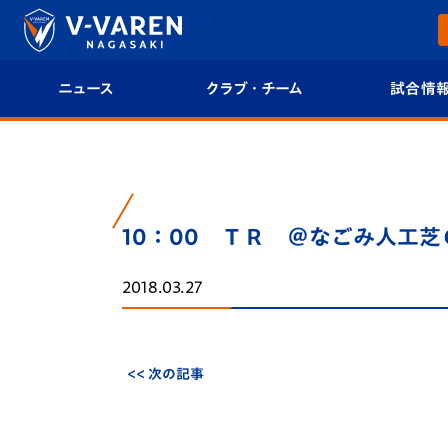
ニュース
クラブ・チーム
試合情
すべて
クラブプロフィール
試合日程/結果
トップチーム
フィロソフィー
試合情報
10：00 ＴＲ ＠なごみ人工芝
クラブ
クラブ概要
順位表
2018.03.27
試合情報
エンブレム紹介
U-21 Jリーグ
ファンクラブ
選手プロフィール
フォトギャラ
<< 次の記事
チケット
スタッフプロフィール
スタジアムグ