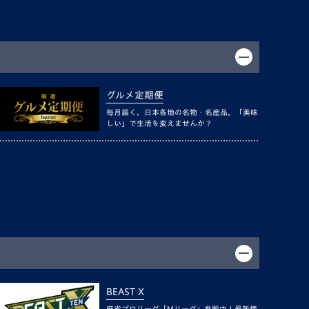
グルメ定期便
毎月届く、日本各地の名物・名産品。「美味
しい」で生活を変えませんか？
BEAST X
麻雀プロリーグ「Mリーグ」参戦中！最新情