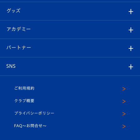
エンブレム紹介
はじめての観戦ガイド
順位表
チケット
グッズ
チケット
選手プロフィール
Revive Team
フォトギャラリー
シーズンシート
オンラインショップ
アカデミー
イベント
スタッフプロフィール
スタジアムへのアクセス
スタジアムグルメ
V-LOVERS（ファンクラブ）
2026-27ユニフォーム
メディア
育成からのお知らせ
パートナー
マスコット紹介
ヴィヴィくんの長崎おもてなしガイド
はじめての観戦ガイド
プレイヤーズスイート
店舗情報
グッズ
アカデミー
チームスケジュール
V-EXPRESS
パートナー企業一覧
SNS
（ユニフォーム入場）
ホームタウン
U-18
クラブハウス（練習場）
パートナー募集
公式Twitter
ご利用規約
アカデミー
U-15
応援メディア
法人限定 VIP BOX
ヴィヴィくんインスタグラム
クラブ概要
スクール
U-12
メディア出演情報
プライバシーポリシー
公式LINE＠
スクール
FAQ〜お問合せ〜
平和祈念活動
Youtube公式チャンネル