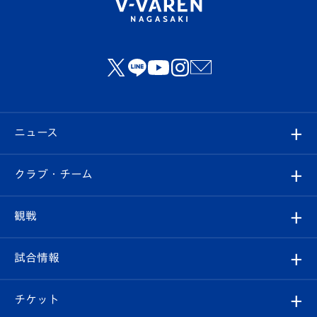
ニュース
すべて
クラブ・チーム
トップチーム
クラブプロフィール
観戦
クラブ
フィロソフィー
観戦ルール
試合情報
試合情報
クラブ概要
観戦ツアー
試合日程/結果
チケット
ファンクラブ