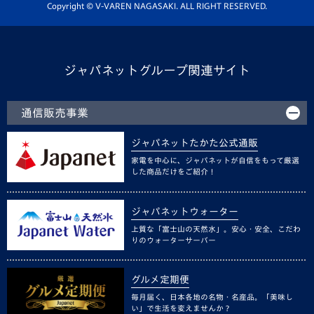
ホームタウン活動
Copyright © V-VAREN NAGASAKI. ALL RIGHT RESERVED.
ジャパネットグループ関連サイト
通信販売事業
ジャパネットたかた公式通販
家電を中心に、ジャパネットが自信をもって厳選
した商品だけをご紹介！
ジャパネットウォーター
上質な「富士山の天然水」。安心・安全、こだわ
りのウォーターサーバー
グルメ定期便
毎月届く、日本各地の名物・名産品。「美味し
い」で生活を変えませんか？