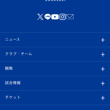
ニュース
すべて
クラブ・チーム
トップチーム
クラブプロフィール
観戦
クラブ
フィロソフィー
観戦ルール
試合情報
試合情報
クラブ概要
観戦ツアー
試合日程/結果
チケット
ファンクラブ
エンブレム紹介
はじめての観戦ガイド
順位表