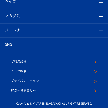
チケット
グッズ
チケット
選手プロフィール
Revive Team
フォトギャラリー
シーズンシート
オンラインショップ
アカデミー
イベント
スタッフプロフィール
スタジアムへのアクセス
スタジアムグルメ
V-LOVERS（ファンクラブ）
2026-27ユニフォーム
メディア
育成からのお知らせ
パートナー
マスコット紹介
ヴィヴィくんの長崎おもてなしガイド
はじめての観戦ガイド
プレイヤーズスイート
店舗情報
グッズ
アカデミー
チームスケジュール
V-EXPRESS
パートナー企業一覧
SNS
（ユニフォーム入場）
ホームタウン
U-18
クラブハウス（練習場）
パートナー募集
公式Twitter
ご利用規約
アカデミー
U-15
応援メディア
法人限定 VIP BOX
ヴィヴィくんインスタグラム
クラブ概要
スクール
U-12
メディア出演情報
プライバシーポリシー
公式LINE＠
スクール
FAQ〜お問合せ〜
平和祈念活動
Youtube公式チャンネル
ホームタウン活動
Copyright © V-VAREN NAGASAKI. ALL RIGHT RESERVED.