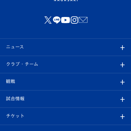
ニュース
すべて
クラブ・チーム
トップチーム
クラブプロフィール
観戦
クラブ
フィロソフィー
観戦ルール
試合情報
試合情報
クラブ概要
観戦ツアー
試合日程/結果
チケット
ファンクラブ
エンブレム紹介
はじめての観戦ガイド
順位表