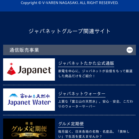
ホームタウン活動
Copyright © V-VAREN NAGASAKI. ALL RIGHT RESERVED.
ジャパネットグループ関連サイト
通信販売事業
ジャパネットたかた公式通販
家電を中心に、ジャパネットが自信をもって厳選
した商品だけをご紹介！
ジャパネットウォーター
上質な「富士山の天然水」。安心・安全、こだわ
りのウォーターサーバー
グルメ定期便
毎月届く、日本各地の名物・名産品。「美味し
い」で生活を変えませんか？