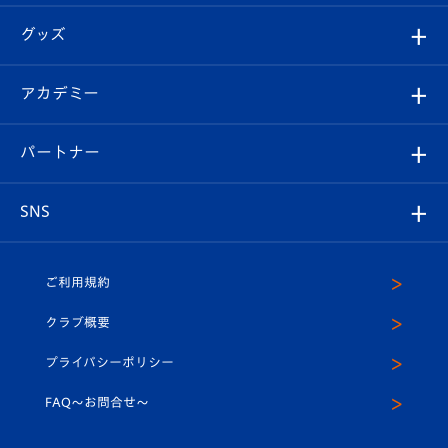
エンブレム紹介
はじめての観戦ガイド
順位表
チケット
グッズ
チケット
選手プロフィール
Revive Team
フォトギャラリー
シーズンシート
オンラインショップ
アカデミー
イベント
スタッフプロフィール
スタジアムへのアクセス
スタジアムグルメ
V-LOVERS（ファンクラブ）
2026-27ユニフォーム
メディア
育成からのお知らせ
パートナー
マスコット紹介
ヴィヴィくんの長崎おもてなしガイド
はじめての観戦ガイド
プレイヤーズスイート
店舗情報
グッズ
アカデミー
チームスケジュール
V-EXPRESS
パートナー企業一覧
SNS
（ユニフォーム入場）
ホームタウン
U-18
クラブハウス（練習場）
パートナー募集
公式Twitter
ご利用規約
アカデミー
U-15
応援メディア
法人限定 VIP BOX
ヴィヴィくんインスタグラム
クラブ概要
スクール
U-12
メディア出演情報
プライバシーポリシー
公式LINE＠
スクール
FAQ〜お問合せ〜
平和祈念活動
Youtube公式チャンネル