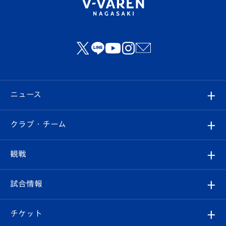
ニュース
すべて
クラブ・チーム
トップチーム
クラブプロフィール
観戦
クラブ
フィロソフィー
観戦ルール
試合情報
試合情報
クラブ概要
観戦ツアー
試合日程/結果
チケット
ファンクラブ