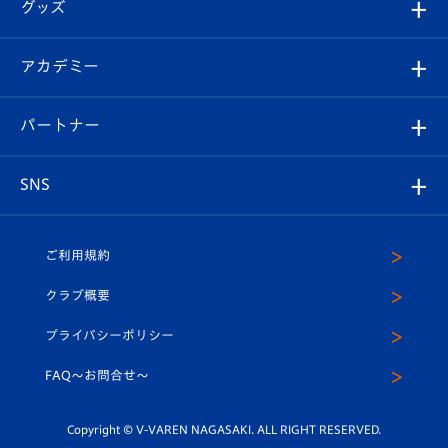
チケット
グッズ
チケット
選手プロフィール
Revive Team
フォトギャラリー
シーズンシート
オンラインショップ
アカデミー
イベント
スタッフプロフィール
スタジアムへのアクセス
スタジアムグルメ
V-LOVERS（ファンクラブ）
2026-27ユニフォーム
メディア
育成からのお知らせ
パートナー
マスコット紹介
ヴィヴィくんの長崎おもてなしガイド
はじめての観戦ガイド
プレイヤーズスイート
店舗情報
グッズ
アカデミー
チームスケジュール
V-EXPRESS
パートナー企業一覧
SNS
（ユニフォーム入場）
ホームタウン
U-18
クラブハウス（練習場）
パートナー募集
公式Twitter
ご利用規約
アカデミー
U-15
応援メディア
法人限定 VIP BOX
ヴィヴィくんインスタグラム
クラブ概要
スクール
U-12
メディア出演情報
プライバシーポリシー
公式LINE＠
スクール
FAQ〜お問合せ〜
平和祈念活動
Youtube公式チャンネル
ホームタウン活動
Copyright © V-VAREN NAGASAKI. ALL RIGHT RESERVED.