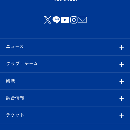
ニュース
すべて
クラブ・チーム
トップチーム
クラブプロフィール
観戦
クラブ
フィロソフィー
観戦ルール
試合情報
試合情報
クラブ概要
観戦ツアー
試合日程/結果
チケット
ファンクラブ
エンブレム紹介
はじめての観戦ガイド
順位表