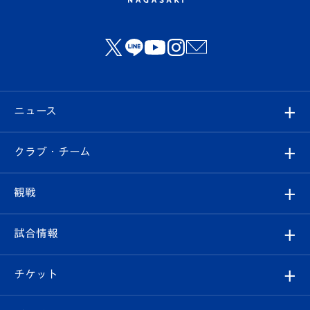
ニュース
すべて
クラブ・チーム
トップチーム
クラブプロフィール
観戦
クラブ
フィロソフィー
観戦ルール
試合情報
試合情報
クラブ概要
観戦ツアー
試合日程/結果
チケット
ファンクラブ
エンブレム紹介
はじめての観戦ガイド
順位表