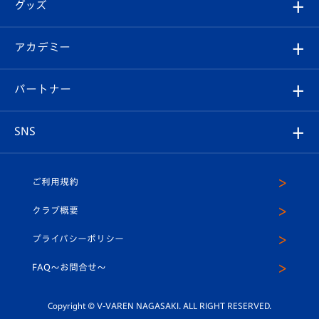
チケット
グッズ
チケット
選手プロフィール
Revive Team
フォトギャラリー
シーズンシート
オンラインショップ
アカデミー
イベント
スタッフプロフィール
スタジアムへのアクセス
スタジアムグルメ
V-LOVERS（ファンクラブ）
2026-27ユニフォーム
メディア
育成からのお知らせ
パートナー
マスコット紹介
ヴィヴィくんの長崎おもてなしガイド
はじめての観戦ガイド
プレイヤーズスイート
店舗情報
グッズ
アカデミー
チームスケジュール
V-EXPRESS
パートナー企業一覧
SNS
（ユニフォーム入場）
ホームタウン
U-18
クラブハウス（練習場）
パートナー募集
公式Twitter
ご利用規約
アカデミー
U-15
応援メディア
法人限定 VIP BOX
ヴィヴィくんインスタグラム
クラブ概要
スクール
U-12
メディア出演情報
プライバシーポリシー
公式LINE＠
スクール
FAQ〜お問合せ〜
平和祈念活動
Youtube公式チャンネル
ホームタウン活動
Copyright © V-VAREN NAGASAKI. ALL RIGHT RESERVED.