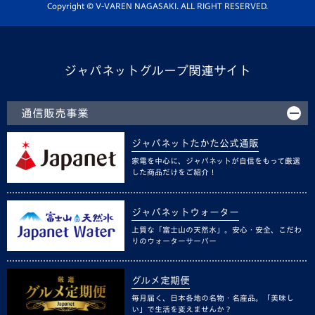
ホームタウン活動
Copyright © V-VAREN NAGASAKI. ALL RIGHT RESERVED.
ジャパネットグループ関連サイト
通信販売事業
ジャパネットたかた公式通販
家電を中心に、ジャパネットが自信をもって厳選
した商品だけをご紹介！
ジャパネットウォーター
上質な「富士山の天然水」。安心・安全、こだわ
りのウォーターサーバー
グルメ定期便
毎月届く、日本各地の名物・名産品。「美味し
い」で生活を変えませんか？