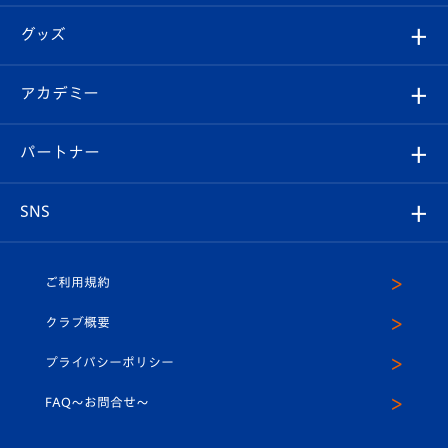
エンブレム紹介
はじめての観戦ガイド
順位表
チケット
グッズ
チケット
選手プロフィール
Revive Team
フォトギャラリー
シーズンシート
オンラインショップ
アカデミー
イベント
スタッフプロフィール
スタジアムへのアクセス
スタジアムグルメ
V-LOVERS（ファンクラブ）
2026-27ユニフォーム
メディア
育成からのお知らせ
パートナー
マスコット紹介
ヴィヴィくんの長崎おもてなしガイド
はじめての観戦ガイド
プレイヤーズスイート
店舗情報
グッズ
アカデミー
チームスケジュール
V-EXPRESS
パートナー企業一覧
SNS
（ユニフォーム入場）
ホームタウン
U-18
クラブハウス（練習場）
パートナー募集
公式Twitter
ご利用規約
アカデミー
U-15
応援メディア
法人限定 VIP BOX
ヴィヴィくんインスタグラム
クラブ概要
スクール
U-12
メディア出演情報
プライバシーポリシー
公式LINE＠
スクール
FAQ〜お問合せ〜
平和祈念活動
Youtube公式チャンネル