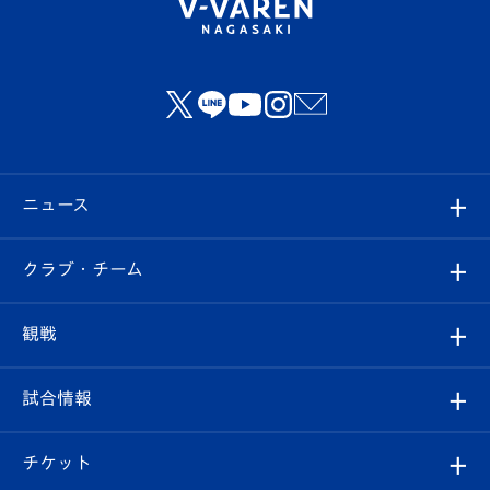
ニュース
すべて
クラブ・チーム
トップチーム
クラブプロフィール
観戦
クラブ
フィロソフィー
観戦ルール
試合情報
試合情報
クラブ概要
観戦ツアー
試合日程/結果
チケット
ファンクラブ