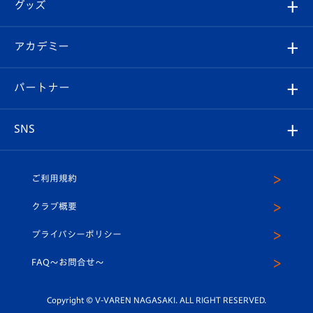
チケット
グッズ
チケット
選手プロフィール
Revive Team
フォトギャラリー
シーズンシート
オンラインショップ
アカデミー
イベント
スタッフプロフィール
スタジアムへのアクセス
スタジアムグルメ
V-LOVERS（ファンクラブ）
2026-27ユニフォーム
メディア
育成からのお知らせ
パートナー
マスコット紹介
ヴィヴィくんの長崎おもてなしガイド
はじめての観戦ガイド
プレイヤーズスイート
店舗情報
グッズ
アカデミー
チームスケジュール
V-EXPRESS
パートナー企業一覧
SNS
（ユニフォーム入場）
ホームタウン
U-18
クラブハウス（練習場）
パートナー募集
公式Twitter
ご利用規約
アカデミー
U-15
応援メディア
法人限定 VIP BOX
ヴィヴィくんインスタグラム
クラブ概要
スクール
U-12
メディア出演情報
プライバシーポリシー
公式LINE＠
スクール
FAQ〜お問合せ〜
平和祈念活動
Youtube公式チャンネル
ホームタウン活動
Copyright © V-VAREN NAGASAKI. ALL RIGHT RESERVED.