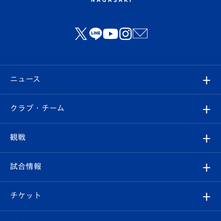
ニュース
すべて
クラブ・チーム
トップチーム
クラブプロフィール
観戦
クラブ
フィロソフィー
観戦ルール
試合情報
試合情報
クラブ概要
観戦ツアー
試合日程/結果
チケット
ファンクラブ
エンブレム紹介
はじめての観戦ガイド
順位表