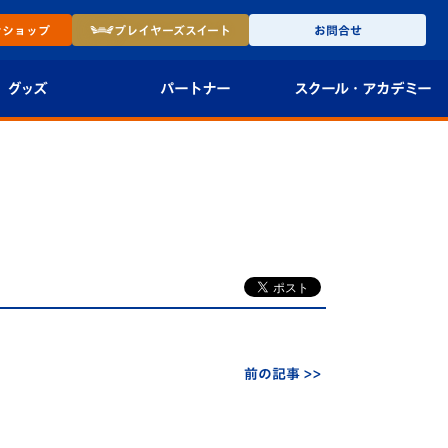
ン
ショップ
プレイヤーズ
スイート
お問合せ
グッズ
パートナー
スクール・
アカデミー
インショップ
パートナー企業一覧
アカデミー
-27ユニフォー
パートナー募集
U-18
法人限定 VIP BOX
U-15
報
U-12
スクール
前の記事 >>