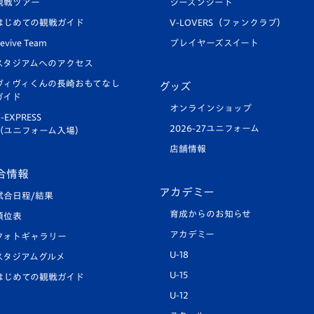
観戦ツアー
シーズンシート
はじめての観戦ガイド
V-LOVERS（ファンクラブ）
evive Team
プレイヤーズスイート
スタジアムへのアクセス
ヴィヴィくんの長崎おもてなし
グッズ
ガイド
オンラインショップ
-EXPRESS
2026-27ユニフォーム
（ユニフォーム入場）
店舗情報
合情報
アカデミー
試合日程/結果
育成からのお知らせ
順位表
アカデミー
フォトギャラリー
U-18
スタジアムグルメ
U-15
はじめての観戦ガイド
U-12