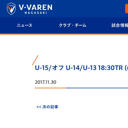
ニュース
クラブ・チーム
試合情
すべて
クラブプロフィール
試合日程/結果
トップチーム
フィロソフィー
試合情報
U-15/オフ U-14/U-13 18:30
クラブ
クラブ概要
順位表
2017.11.30
試合情報
エンブレム紹介
U-21 Jリーグ
ファンクラブ
選手プロフィール
フォトギャラ
<< 次の記事
チケット
スタッフプロフィール
スタジアムグ