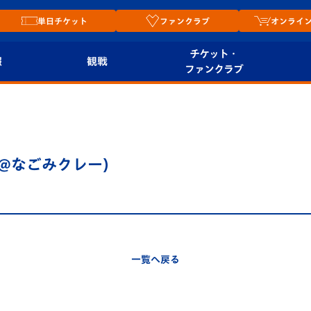
単日チケット
ファンクラブ
オンライ
チケット・
報
観戦
ファンクラブ
観戦ルール
チケット
オンラ
はじめての観戦ガイ
シーズンシート
2026
ド
ム
TR (@なごみクレー)
プレイヤーズスイート
Revive Team
店舗情
関連
V-LOVERS（ファン
スタジアムへのアク
クラブ）
セス
リー
一覧へ戻る
ヴィヴィくんの長崎
ルメ
おもてなしガイド