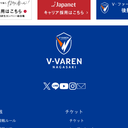
戦
チケット
観戦ルール
チケット