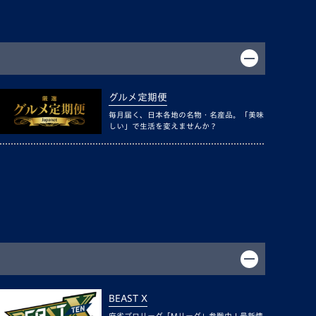
グルメ定期便
毎月届く、日本各地の名物・名産品。「美味
しい」で生活を変えませんか？
BEAST X
麻雀プロリーグ「Mリーグ」参戦中！最新情