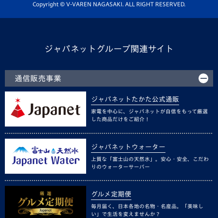
ホームタウン活動
Copyright © V-VAREN NAGASAKI. ALL RIGHT RESERVED.
ジャパネットグループ関連サイト
通信販売事業
ジャパネットたかた公式通販
家電を中心に、ジャパネットが自信をもって厳選
した商品だけをご紹介！
ジャパネットウォーター
上質な「富士山の天然水」。安心・安全、こだわ
りのウォーターサーバー
グルメ定期便
毎月届く、日本各地の名物・名産品。「美味し
い」で生活を変えませんか？