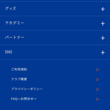
エンブレム紹介
はじめての観戦ガイド
順位表
チケット
グッズ
チケット
選手プロフィール
Revive Team
フォトギャラリー
シーズンシート
オンラインショップ
アカデミー
イベント
スタッフプロフィール
スタジアムへのアクセス
スタジアムグルメ
V-LOVERS（ファンクラブ）
2026-27ユニフォーム
メディア
育成からのお知らせ
パートナー
マスコット紹介
ヴィヴィくんの長崎おもてなしガイド
はじめての観戦ガイド
プレイヤーズスイート
店舗情報
グッズ
アカデミー
チームスケジュール
V-EXPRESS
パートナー企業一覧
SNS
（ユニフォーム入場）
ホームタウン
U-18
クラブハウス（練習場）
パートナー募集
公式Twitter
ご利用規約
アカデミー
U-15
応援メディア
法人限定 VIP BOX
ヴィヴィくんインスタグラム
クラブ概要
スクール
U-12
メディア出演情報
プライバシーポリシー
公式LINE＠
スクール
FAQ〜お問合せ〜
平和祈念活動
Youtube公式チャンネル