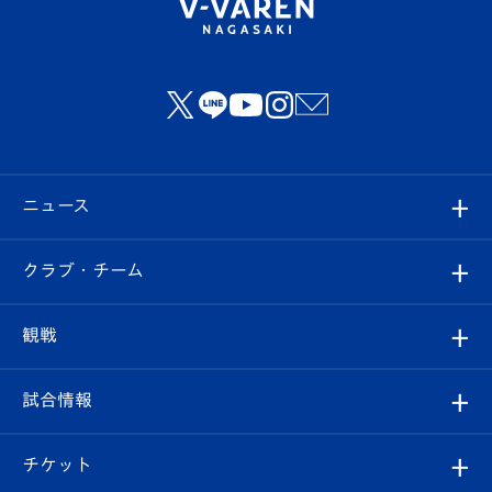
ニュース
すべて
クラブ・チーム
トップチーム
クラブプロフィール
観戦
クラブ
フィロソフィー
観戦ルール
試合情報
試合情報
クラブ概要
観戦ツアー
試合日程/結果
チケット
ファンクラブ