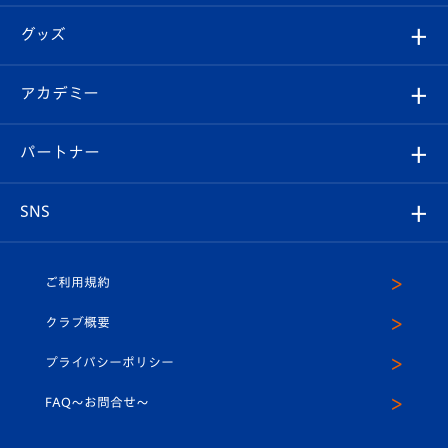
エンブレム紹介
はじめての観戦ガイド
順位表
チケット
グッズ
チケット
選手プロフィール
Revive Team
フォトギャラリー
シーズンシート
オンラインショップ
アカデミー
イベント
スタッフプロフィール
スタジアムへのアクセス
スタジアムグルメ
V-LOVERS（ファンクラブ）
2026-27ユニフォーム
メディア
育成からのお知らせ
パートナー
マスコット紹介
ヴィヴィくんの長崎おもてなしガイド
はじめての観戦ガイド
プレイヤーズスイート
店舗情報
グッズ
アカデミー
チームスケジュール
V-EXPRESS
パートナー企業一覧
SNS
（ユニフォーム入場）
ホームタウン
U-18
クラブハウス（練習場）
パートナー募集
公式Twitter
ご利用規約
アカデミー
U-15
応援メディア
法人限定 VIP BOX
ヴィヴィくんインスタグラム
クラブ概要
スクール
U-12
メディア出演情報
プライバシーポリシー
公式LINE＠
スクール
FAQ〜お問合せ〜
平和祈念活動
Youtube公式チャンネル