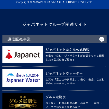
ホームタウン活動
Copyright © V-VAREN NAGASAKI. ALL RIGHT RESERVED.
ジャパネットグループ関連サイト
通信販売事業
ジャパネットたかた公式通販
家電を中心に、ジャパネットが自信をもって厳選
した商品だけをご紹介！
ジャパネットウォーター
上質な「富士山の天然水」。安心・安全、こだわ
りのウォーターサーバー
グルメ定期便
毎月届く、日本各地の名物・名産品。「美味し
い」で生活を変えませんか？