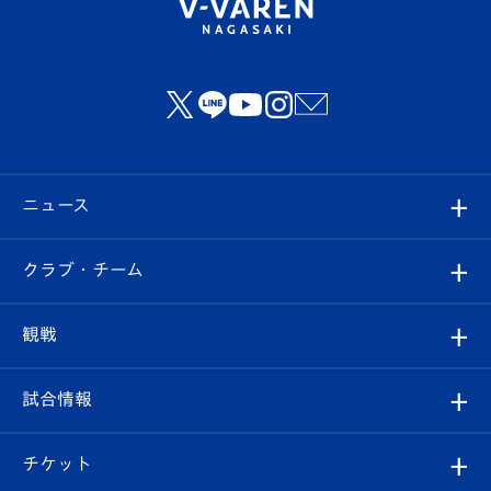
ニュース
すべて
クラブ・チーム
トップチーム
クラブプロフィール
観戦
クラブ
フィロソフィー
観戦ルール
試合情報
試合情報
クラブ概要
観戦ツアー
試合日程/結果
チケット
ファンクラブ