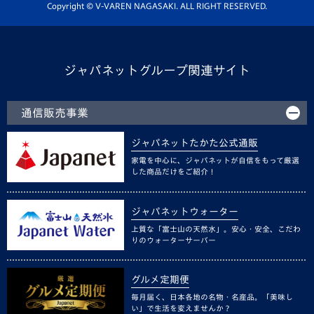
ホームタウン活動
Copyright © V-VAREN NAGASAKI. ALL RIGHT RESERVED.
ジャパネットグループ関連サイト
通信販売事業
ジャパネットたかた公式通販
家電を中心に、ジャパネットが自信をもって厳選
した商品だけをご紹介！
ジャパネットウォーター
上質な「富士山の天然水」。安心・安全、こだわ
りのウォーターサーバー
グルメ定期便
毎月届く、日本各地の名物・名産品。「美味し
い」で生活を変えませんか？