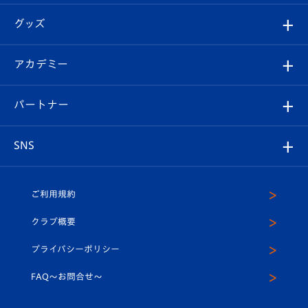
エンブレム紹介
はじめての観戦ガイド
順位表
チケット
グッズ
チケット
選手プロフィール
Revive Team
フォトギャラリー
シーズンシート
オンラインショップ
アカデミー
イベント
スタッフプロフィール
スタジアムへのアクセス
スタジアムグルメ
V-LOVERS（ファンクラブ）
2026-27ユニフォーム
メディア
育成からのお知らせ
パートナー
マスコット紹介
ヴィヴィくんの長崎おもてなしガイド
はじめての観戦ガイド
プレイヤーズスイート
店舗情報
グッズ
アカデミー
チームスケジュール
V-EXPRESS
パートナー企業一覧
SNS
（ユニフォーム入場）
ホームタウン
U-18
クラブハウス（練習場）
パートナー募集
公式Twitter
ご利用規約
アカデミー
U-15
応援メディア
法人限定 VIP BOX
ヴィヴィくんインスタグラム
クラブ概要
スクール
U-12
メディア出演情報
プライバシーポリシー
公式LINE＠
スクール
FAQ〜お問合せ〜
平和祈念活動
Youtube公式チャンネル