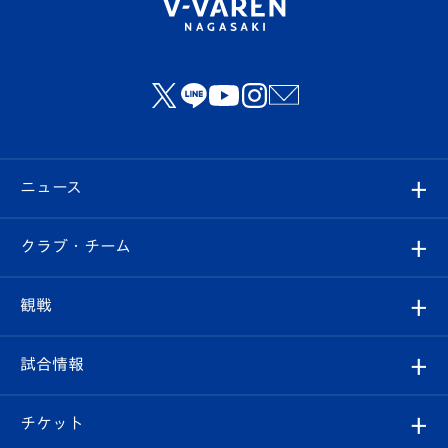
ニュース
すべて
クラブ・チーム
トップチーム
クラブプロフィール
観戦
クラブ
フィロソフィー
観戦ルール
試合情報
試合情報
クラブ概要
観戦ツアー
試合日程/結果
チケット
ファンクラブ