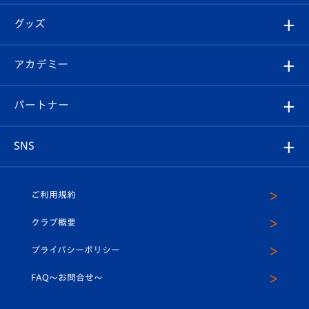
エンブレム紹介
はじめての観戦ガイド
順位表
チケット
グッズ
チケット
選手プロフィール
Revive Team
フォトギャラリー
シーズンシート
オンラインショップ
アカデミー
イベント
スタッフプロフィール
スタジアムへのアクセス
スタジアムグルメ
V-LOVERS（ファンクラブ）
2026-27ユニフォーム
メディア
育成からのお知らせ
パートナー
マスコット紹介
ヴィヴィくんの長崎おもてなしガイド
はじめての観戦ガイド
プレイヤーズスイート
店舗情報
グッズ
アカデミー
チームスケジュール
V-EXPRESS
パートナー企業一覧
SNS
（ユニフォーム入場）
ホームタウン
U-18
クラブハウス（練習場）
パートナー募集
公式Twitter
ご利用規約
アカデミー
U-15
応援メディア
法人限定 VIP BOX
ヴィヴィくんインスタグラム
クラブ概要
スクール
U-12
メディア出演情報
プライバシーポリシー
公式LINE＠
スクール
FAQ〜お問合せ〜
平和祈念活動
Youtube公式チャンネル