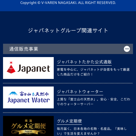
ホームタウン活動
Copyright © V-VAREN NAGASAKI. ALL RIGHT RESERVED.
ジャパネットグループ関連サイト
通信販売事業
ジャパネットたかた公式通販
家電を中心に、ジャパネットが自信をもって厳選
した商品だけをご紹介！
ジャパネットウォーター
上質な「富士山の天然水」。安心・安全、こだわ
りのウォーターサーバー
グルメ定期便
毎月届く、日本各地の名物・名産品。「美味し
い」で生活を変えませんか？