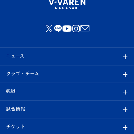
ニュース
すべて
クラブ・チーム
トップチーム
クラブプロフィール
観戦
クラブ
フィロソフィー
観戦ルール
試合情報
試合情報
クラブ概要
観戦ツアー
試合日程/結果
チケット
ファンクラブ