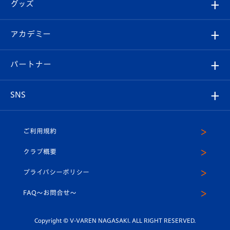
チケット
グッズ
チケット
選手プロフィール
Revive Team
フォトギャラリー
シーズンシート
オンラインショップ
アカデミー
イベント
スタッフプロフィール
スタジアムへのアクセス
スタジアムグルメ
V-LOVERS（ファンクラブ）
2026-27ユニフォーム
メディア
育成からのお知らせ
パートナー
マスコット紹介
ヴィヴィくんの長崎おもてなしガイド
はじめての観戦ガイド
プレイヤーズスイート
店舗情報
グッズ
アカデミー
チームスケジュール
V-EXPRESS
パートナー企業一覧
SNS
（ユニフォーム入場）
ホームタウン
U-18
クラブハウス（練習場）
パートナー募集
公式Twitter
ご利用規約
アカデミー
U-15
応援メディア
法人限定 VIP BOX
ヴィヴィくんインスタグラム
クラブ概要
スクール
U-12
メディア出演情報
プライバシーポリシー
公式LINE＠
スクール
FAQ〜お問合せ〜
平和祈念活動
Youtube公式チャンネル
ホームタウン活動
Copyright © V-VAREN NAGASAKI. ALL RIGHT RESERVED.