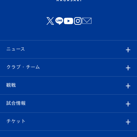
ニュース
すべて
クラブ・チーム
トップチーム
クラブプロフィール
観戦
クラブ
フィロソフィー
観戦ルール
試合情報
試合情報
クラブ概要
観戦ツアー
試合日程/結果
チケット
ファンクラブ
エンブレム紹介
はじめての観戦ガイド
順位表