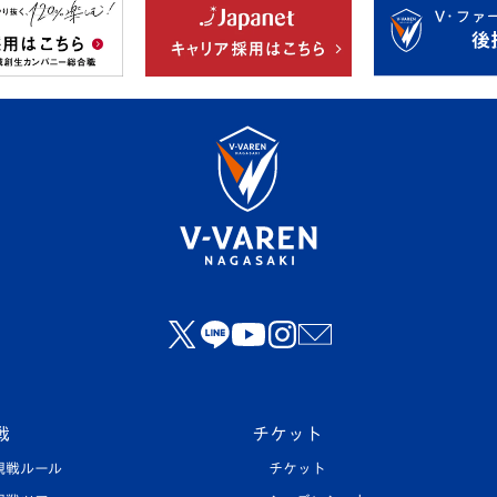
戦
チケット
観戦ルール
チケット