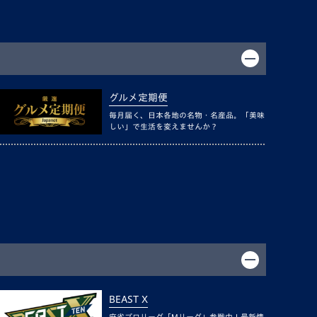
グルメ定期便
毎月届く、日本各地の名物・名産品。「美味
しい」で生活を変えませんか？
BEAST X
麻雀プロリーグ「Mリーグ」参戦中！最新情