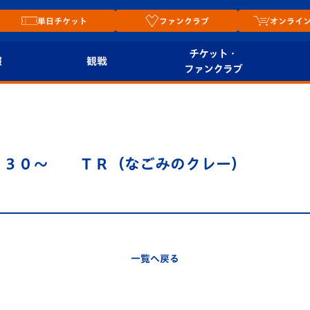
単日チケット
ファンクラブ
オンライ
チケット・
報
観戦
ファンクラブ
観戦ルール
チケット
オンラ
はじめての観戦ガイ
シーズンシート
2026
ド
ム
：３０～ ＴＲ（なごみのクレー）
プレイヤーズスイート
Revive Team
店舗情
関連
V-LOVERS（ファン
スタジアムへのアク
クラブ）
セス
リー
一覧へ戻る
ヴィヴィくんの長崎
ルメ
おもてなしガイド