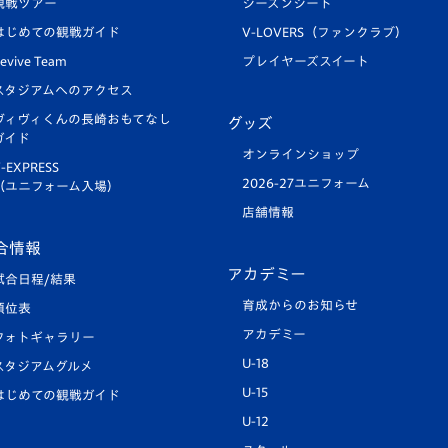
観戦ツアー
シーズンシート
はじめての観戦ガイド
V-LOVERS（ファンクラブ）
evive Team
プレイヤーズスイート
スタジアムへのアクセス
ヴィヴィくんの長崎おもてなし
グッズ
ガイド
オンラインショップ
-EXPRESS
2026-27ユニフォーム
（ユニフォーム入場）
店舗情報
合情報
アカデミー
試合日程/結果
育成からのお知らせ
順位表
アカデミー
フォトギャラリー
U-18
スタジアムグルメ
U-15
はじめての観戦ガイド
U-12