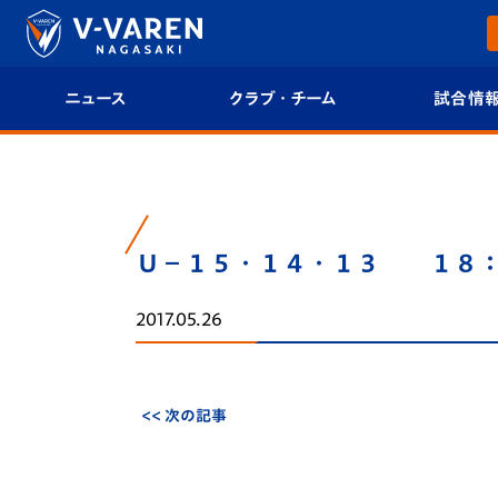
ニュース
クラブ・チーム
試合情
すべて
クラブプロフィール
試合日程/結果
トップチーム
フィロソフィー
試合情報
Ｕ－１５・１４・１３ １８
クラブ
クラブ概要
順位表
2017.05.26
試合情報
エンブレム紹介
U-21 Jリーグ
ファンクラブ
選手プロフィール
フォトギャラ
<< 次の記事
チケット
スタッフプロフィール
スタジアムグ