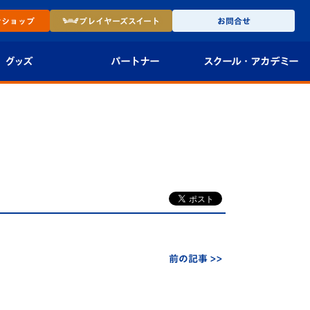
ン
ショップ
プレイヤーズ
スイート
お問合せ
グッズ
パートナー
スクール・
アカデミー
インショップ
パートナー企業一覧
アカデミー
-27ユニフォー
パートナー募集
U-18
法人限定 VIP BOX
U-15
報
U-12
スクール
前の記事 >>