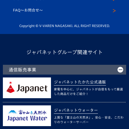
スクール
FAQ〜お問合せ〜
平和祈念活動
Youtube公式チャンネル
ホームタウン活動
Copyright © V-VAREN NAGASAKI. ALL RIGHT RESERVED.
ジャパネットグループ関連サイト
通信販売事業
ジャパネットたかた公式通販
家電を中心に、ジャパネットが自信をもって厳選
した商品だけをご紹介！
ジャパネットウォーター
上質な「富士山の天然水」。安心・安全、こだわ
りのウォーターサーバー