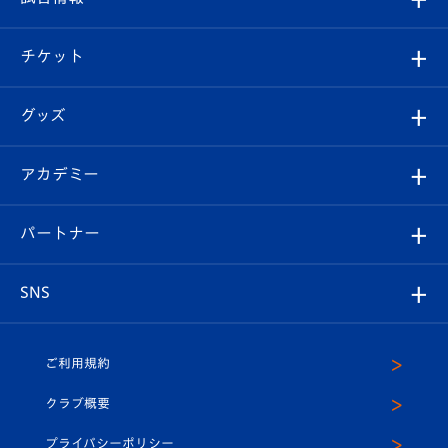
試合情報
クラブ概要
観戦ツアー
試合日程/結果
チケット
ファンクラブ
エンブレム紹介
はじめての観戦ガイド
順位表
チケット
グッズ
チケット
選手プロフィール
Revive Team
フォトギャラリー
シーズンシート
オンラインショップ
アカデミー
イベント
スタッフプロフィール
スタジアムへのアクセス
スタジアムグルメ
V-LOVERS（ファンクラブ）
2026-27ユニフォーム
メディア
育成からのお知らせ
パートナー
マスコット紹介
ヴィヴィくんの長崎おもてなしガイド
はじめての観戦ガイド
プレイヤーズスイート
店舗情報
グッズ
アカデミー
チームスケジュール
V-EXPRESS
パートナー企業一覧
SNS
（ユニフォーム入場）
ホームタウン
U-18
クラブハウス（練習場）
パートナー募集
公式Twitter
ご利用規約
アカデミー
U-15
応援メディア
法人限定 VIP BOX
ヴィヴィくんインスタグラム
クラブ概要
スクール
U-12
メディア出演情報
プライバシーポリシー
公式LINE＠