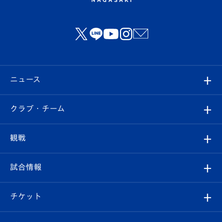
ニュース
すべて
クラブ・チーム
トップチーム
クラブプロフィール
観戦
クラブ
フィロソフィー
観戦ルール
試合情報
試合情報
クラブ概要
観戦ツアー
試合日程/結果
チケット
ファンクラブ
エンブレム紹介
はじめての観戦ガイド
順位表