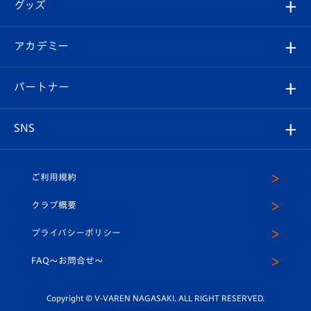
チケット
グッズ
チケット
選手プロフィール
Revive Team
フォトギャラリー
シーズンシート
オンラインショップ
アカデミー
イベント
スタッフプロフィール
スタジアムへのアクセス
スタジアムグルメ
V-LOVERS（ファンクラブ）
2026-27ユニフォーム
メディア
育成からのお知らせ
パートナー
マスコット紹介
ヴィヴィくんの長崎おもてなしガイド
はじめての観戦ガイド
プレイヤーズスイート
店舗情報
グッズ
アカデミー
チームスケジュール
V-EXPRESS
パートナー企業一覧
SNS
（ユニフォーム入場）
ホームタウン
U-18
クラブハウス（練習場）
パートナー募集
公式Twitter
ご利用規約
アカデミー
U-15
応援メディア
法人限定 VIP BOX
ヴィヴィくんインスタグラム
クラブ概要
スクール
U-12
メディア出演情報
プライバシーポリシー
公式LINE＠
スクール
FAQ〜お問合せ〜
平和祈念活動
Youtube公式チャンネル
ホームタウン活動
Copyright © V-VAREN NAGASAKI. ALL RIGHT RESERVED.