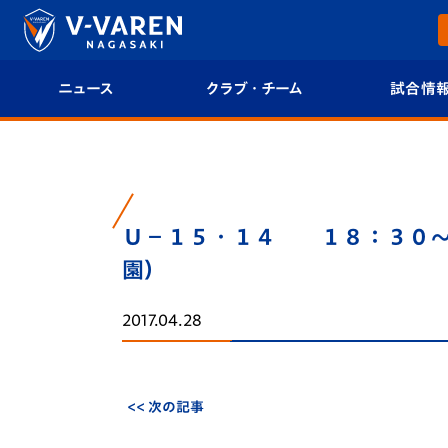
ニュース
クラブ・チーム
試合情
すべて
クラブプロフィール
試合日程/結果
トップチーム
フィロソフィー
試合情報
Ｕ－１５・１４ １８：３０
クラブ
クラブ概要
順位表
園）
試合情報
エンブレム紹介
U-21 Jリーグ
2017.04.28
ファンクラブ
選手プロフィール
フォトギャラ
チケット
スタッフプロフィール
スタジアムグ
<< 次の記事