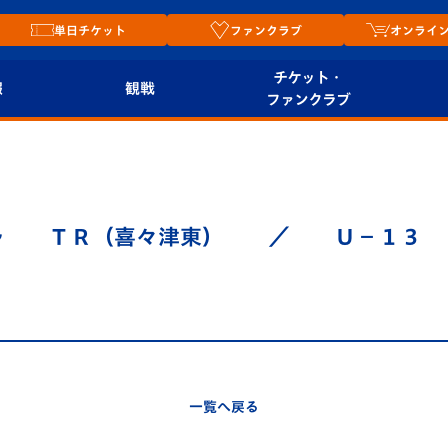
単日チケット
ファンクラブ
オンライ
チケット・
報
観戦
ファンクラブ
観戦ルール
チケット
オンラ
はじめての観戦ガイ
シーズンシート
2026
ド
ム
～ ＴＲ（喜々津東） ／ Ｕ－１３
プレイヤーズスイート
Revive Team
店舗情
関連
V-LOVERS（ファン
スタジアムへのアク
クラブ）
セス
リー
ヴィヴィくんの長崎
ルメ
一覧へ戻る
おもてなしガイド