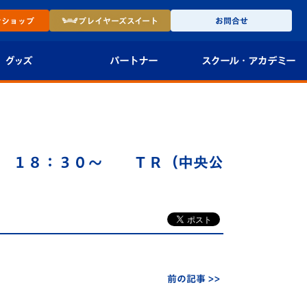
ン
ショップ
プレイヤーズ
スイート
お問合せ
グッズ
パートナー
スクール・
アカデミー
インショップ
パートナー企業一覧
アカデミー
-27ユニフォー
パートナー募集
U-18
 １８：３０～ ＴＲ（中央公
法人限定 VIP BOX
U-15
報
U-12
スクール
前の記事 >>