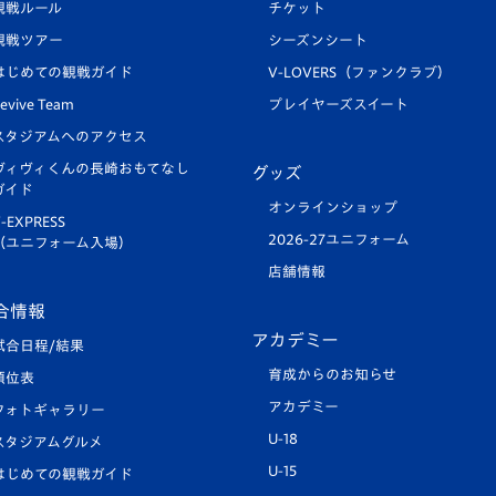
観戦ルール
チケット
観戦ツアー
シーズンシート
はじめての観戦ガイド
V-LOVERS（ファンクラブ）
evive Team
プレイヤーズスイート
スタジアムへのアクセス
ヴィヴィくんの長崎おもてなし
グッズ
ガイド
オンラインショップ
-EXPRESS
2026-27ユニフォーム
（ユニフォーム入場）
店舗情報
合情報
アカデミー
試合日程/結果
育成からのお知らせ
順位表
アカデミー
フォトギャラリー
U-18
スタジアムグルメ
U-15
はじめての観戦ガイド